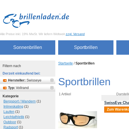
Alle Preise inkl. 19% MwSt. Wir liefern Weltweit
zzgl. Versand
Sonnenbrillen
Sportbrillen
Startseite
/
Sportbrillen
Filtern nach
Derzeit einkaufend bei:
Sportbrillen
Hersteller:
Swisseye
Typ:
Vollrand
1 Artikel
Darstell
Kategorie
Bergsport / Wandern
(1)
SwissEye Cha
Inlineskating
(1)
Zum Warenko
Laufen
(1)
Leichtathletik
(1)
Outdoor
(1)
Radsport
(1)