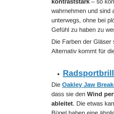
kontraststark
– so kön
wahrnehmen und sind a
unterwegs, ohne bei pl
Gefühl zu haben zu we
Die Farben der Gläser 
Alternativ kommt für di
Radsportbril
Die
Oakley Jaw Break
dass sie den
Wind per
ableitet
. Die etwas kan
Bügel haben eine ähnli