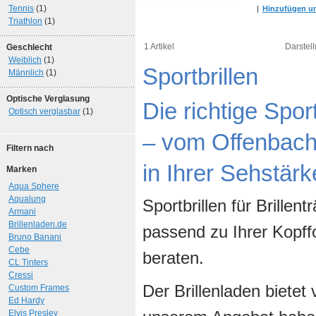
Tennis
(1)
|
Hinzufügen um
Triathlon
(1)
1 Artikel
Darstell
Geschlecht
Weiblich
(1)
Sportbrillen
Männlich
(1)
Optische Verglasung
Die richtige Spor
Optisch verglasbar
(1)
– vom Offenbache
Filtern nach
in Ihrer Sehstärk
Marken
Aqua Sphere
Aqualung
Sportbrillen für Brillen
Armani
Brillenladen.de
passend zu Ihrer Kopff
Bruno Banani
Cebe
beraten.
CL Tinters
Cressi
Der Brillenladen bietet 
Custom Frames
Ed Hardy
Elvis Presley