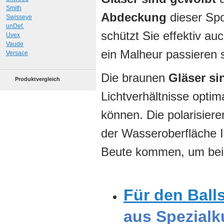
Smith
Abdeckung
dieser Spo
Swisseye
unDef.
schützt Sie effektiv a
Uvex
Vaude
ein Malheur passieren s
Versace
Die braunen
Gläser si
Produktvergleich
Lichtverhältnisse opti
können. Die polarisier
der Wasseroberfläche I
Beute kommen, um beim
Für den Ball
aus Spezialk