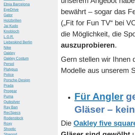
unserem Angebot haben
Etnia Barcelona
EyeDrive
bewährt – sogar das F
Gator
Holzbrillen
(„Fit for Fun TV“ bei V
Jai Kudo
Knobloch
die Möglichkeit, die Spo
L.G.R.
Liebeskind Berlin
auszuprobieren
.
Nike
Oakley
Gern stellen wir Ihnen 
Oakley Costum
Persol
Modelle aus unserem S
Platypus
Police
Porsche-Design
Prada
Progear
Für Angler
ge
Puma
Quiksilver
Gläser – kei
Ray Ban
RecSpecs
Rodenstock
Die
Oakley five squar
Roxy
Shoptic
Gläser sind gewölbt
u
Shwood