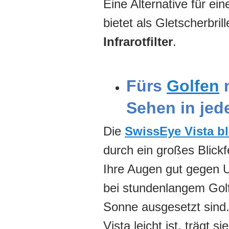
Eine Alternative für ei
bietet als Gletscherbri
Infrarotfilter
.
Fürs
Golfen
m
Sehen in jede
Die
SwissEye Vista b
durch ein großes Blickf
Ihre Augen gut gegen U
bei stundenlangem Golf
Sonne ausgesetzt sind
Vista leicht ist, trägt