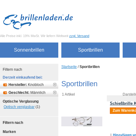
Alle Preise inkl. 19% MwSt. Wir liefern Weltweit
zzgl. Versand
Sonnenbrillen
Sportbrillen
Startseite
/
Sportbrillen
Filtern nach
Derzeit einkaufend bei:
Sportbrillen
Hersteller:
Knobloch
Geschlecht:
Männlich
1 Artikel
Darstell
Optische Verglasung
Schießbrille
Optisch verglasbar
(1)
Zum Warenko
Filtern nach
Marken
|
Hinzufügen um