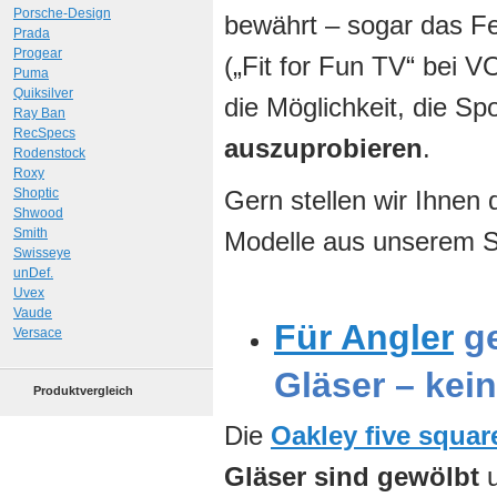
Porsche-Design
bewährt – sogar das F
Prada
Progear
(„Fit for Fun TV“ bei V
Puma
Quiksilver
die Möglichkeit, die Spo
Ray Ban
RecSpecs
auszuprobieren
.
Rodenstock
Roxy
Shoptic
Gern stellen wir Ihnen 
Shwood
Smith
Modelle aus unserem S
Swisseye
unDef.
Uvex
Vaude
Für Angler
ge
Versace
Gläser – kei
Produktvergleich
Die
Oakley five squar
Gläser sind gewölbt
u