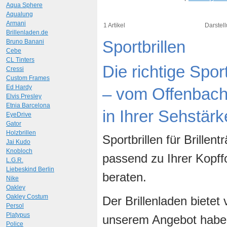
Aqua Sphere
Aqualung
Armani
1 Artikel
Darstell
Brillenladen.de
Sportbrillen
Bruno Banani
Cebe
CL Tinters
Die richtige Spor
Cressi
Custom Frames
Ed Hardy
– vom Offenbache
Elvis Presley
Etnia Barcelona
in Ihrer Sehstärk
EyeDrive
Gator
Holzbrillen
Sportbrillen für Brillen
Jai Kudo
Knobloch
passend zu Ihrer Kopff
L.G.R.
Liebeskind Berlin
beraten.
Nike
Oakley
Oakley Costum
Der Brillenladen bietet 
Persol
Platypus
unserem Angebot haben
Police