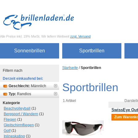
Alle Preise inkl. 19% MwSt. Wir liefern Weltweit
zzgl. Versand
Sonnenbrillen
Sportbrillen
Startseite
/
Sportbrillen
Filtern nach
Derzeit einkaufend bei:
Sportbrillen
Geschlecht:
Männlich
Typ:
Randlos
1 Artikel
Darstell
Kategorie
Beachvolleyball
(1)
SwissEye Out
Bergsport / Wandern
(1)
Zum Warenko
Fliegen
(1)
Gleitschirmfliegen
(1)
Golf
(1)
Inlineskating
(1)