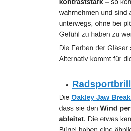
kontraststark
– so kön
wahrnehmen und sind a
unterwegs, ohne bei pl
Gefühl zu haben zu we
Die Farben der Gläser 
Alternativ kommt für di
Radsportbril
Die
Oakley Jaw Break
dass sie den
Wind per
ableitet
. Die etwas kan
Bügel haben eine ähnli