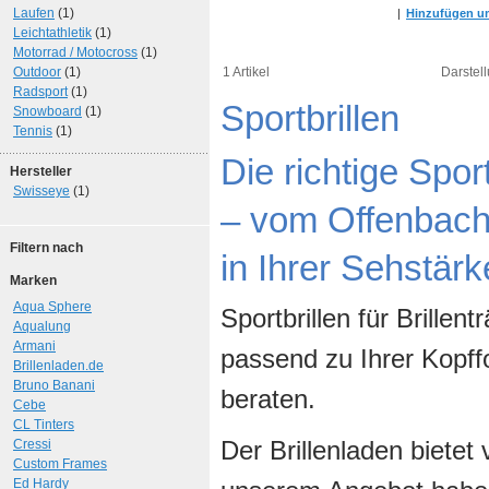
Laufen
(1)
|
Hinzufügen um
Leichtathletik
(1)
Motorrad / Motocross
(1)
Outdoor
(1)
1 Artikel
Darstell
Radsport
(1)
Sportbrillen
Snowboard
(1)
Tennis
(1)
Die richtige Spor
Hersteller
Swisseye
(1)
– vom Offenbache
Filtern nach
in Ihrer Sehstärk
Marken
Aqua Sphere
Sportbrillen für Brillen
Aqualung
Armani
passend zu Ihrer Kopff
Brillenladen.de
Bruno Banani
beraten.
Cebe
CL Tinters
Der Brillenladen bietet 
Cressi
Custom Frames
Ed Hardy