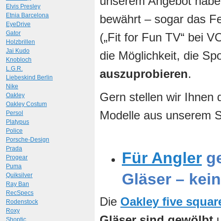
unserem Angebot haben
Elvis Presley
Etnia Barcelona
bewährt – sogar das F
EyeDrive
Gator
(„Fit for Fun TV“ bei V
Holzbrillen
Jai Kudo
die Möglichkeit, die Spo
Knobloch
L.G.R.
auszuprobieren
.
Liebeskind Berlin
Nike
Gern stellen wir Ihnen 
Oakley
Oakley Costum
Modelle aus unserem S
Persol
Platypus
Police
Porsche-Design
Prada
Für Angler
ge
Progear
Puma
Gläser – kei
Quiksilver
Ray Ban
RecSpecs
Die
Oakley five squar
Rodenstock
Roxy
Gläser sind gewölbt
u
Shoptic