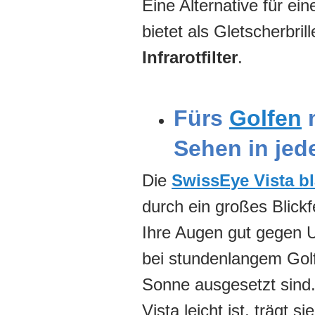
Eine Alternative für ei
bietet als Gletscherbri
Infrarotfilter
.
Fürs
Golfen
m
Sehen in jede
Die
SwissEye Vista b
durch ein großes Blickf
Ihre Augen gut gegen U
bei stundenlangem Golf
Sonne ausgesetzt sind
Vista leicht ist, trägt