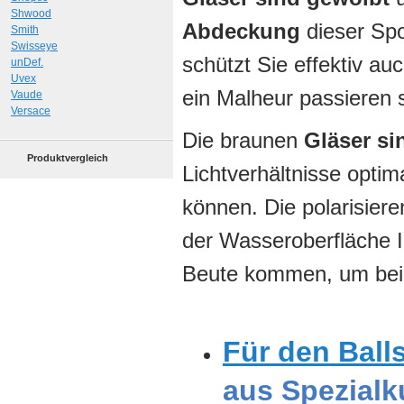
Shwood
Abdeckung
dieser Spo
Smith
Swisseye
schützt Sie effektiv a
unDef.
Uvex
ein Malheur passieren s
Vaude
Versace
Die braunen
Gläser si
Produktvergleich
Lichtverhältnisse opti
können. Die polarisier
der Wasseroberfläche I
Beute kommen, um beim
Für den Ball
aus Spezialk