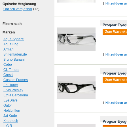
|
Hinzufügen um
Optische Verglasung
Optisch verglasbar
(13)
Filtern nach
Progear Eyegu
Zum Warenko
Marken
Aqua Sphere
Aqualung
Armani
Brillenladen.de
|
Hinzufügen um
Bruno Banani
Cebe
CL Tinters
Progear Eyeg
Cressi
Custom Frames
Zum Warenko
Ed Hardy
Elvis Presley
Etnia Barcelona
EyeDrive
|
Hinzufügen um
Gator
Holzbrillen
Jai Kudo
Knobloch
Progear Eyeg
L.G.R.