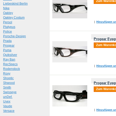
Zum Warenko
Liebeskind Berlin
Nike
Oakley
Oakley Costum
|
Hinzufügen um
Persol
Platypus
Police
Porsche-Design
Progear Eyeg
Prada
Zum Warenko
Progear
Puma
Quiksilver
Ray Ban
RecSpecs
|
Hinzufügen um
Rodenstock
Roxy
Shoptic
Shwood
Progear Eyeg
Smith
Zum Warenko
Swisseye
unDef.
Uvex
Vaude
|
Hinzufügen um
Versace