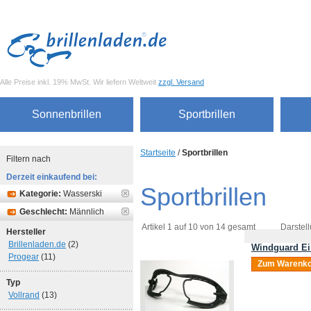
Alle Preise inkl. 19% MwSt. Wir liefern Weltweit
zzgl. Versand
Sonnenbrillen
Sportbrillen
Startseite
/
Sportbrillen
Filtern nach
Derzeit einkaufend bei:
Sportbrillen
Kategorie:
Wasserski
Geschlecht:
Männlich
Artikel 1 auf 10 von 14 gesamt
Darstell
Hersteller
Brillenladen.de
(2)
Windguard Ei
Progear
(11)
Zum Warenko
Typ
Vollrand
(13)