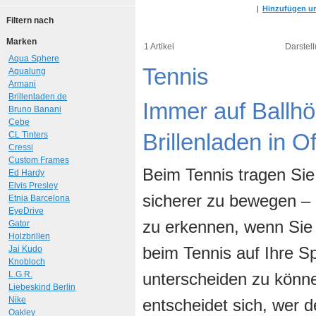
|
Hinzufügen um
Filtern nach
Marken
1 Artikel
Darstell
Aqua Sphere
Tennis
Aqualung
Armani
Brillenladen.de
Immer auf Ballhö
Bruno Banani
Cebe
Brillenladen in 
CL Tinters
Cressi
Custom Frames
Beim Tennis tragen Si
Ed Hardy
Elvis Presley
sicherer zu bewegen –
Etnia Barcelona
EyeDrive
zu erkennen, wenn Sie 
Gator
Holzbrillen
beim Tennis auf Ihre Sp
Jai Kudo
Knobloch
L.G.R.
unterscheiden zu könne
Liebeskind Berlin
Nike
entscheidet sich, wer 
Oakley