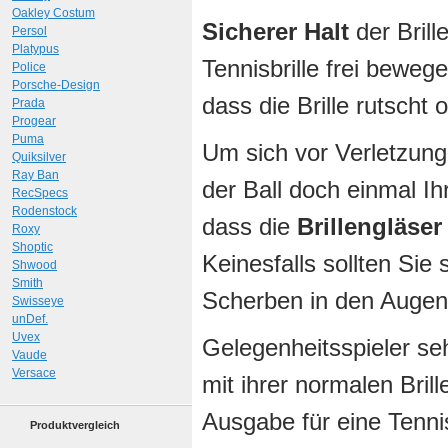
Oakley Costum
Sicherer Halt
der Brill
Persol
Platypus
Tennisbrille frei bewe
Police
Porsche-Design
dass die Brille rutscht 
Prada
Progear
Puma
Um sich vor Verletzun
Quiksilver
Ray Ban
der Ball doch einmal Ihr
RecSpecs
Rodenstock
dass die
Brillengläse
Roxy
Shoptic
Keinesfalls sollten Sie 
Shwood
Smith
Scherben in den Augen 
Swisseye
unDef.
Uvex
Gelegenheitsspieler seh
Vaude
Versace
mit ihrer normalen Bril
Ausgabe für eine Tennisb
Produktvergleich