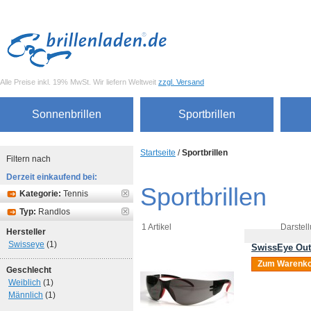
Alle Preise inkl. 19% MwSt. Wir liefern Weltweit
zzgl. Versand
Sonnenbrillen
Sportbrillen
Startseite
/
Sportbrillen
Filtern nach
Derzeit einkaufend bei:
Sportbrillen
Kategorie:
Tennis
Typ:
Randlos
1 Artikel
Darstell
Hersteller
Swisseye
(1)
SwissEye Out
Zum Warenko
Geschlecht
Weiblich
(1)
Männlich
(1)