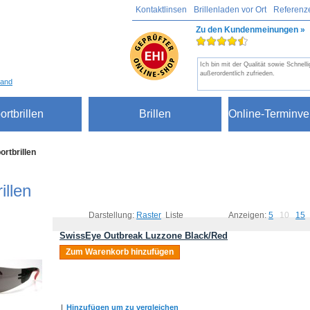
Kontaktlinsen
Brillenladen vor Ort
Referenz
Zu den Kundenmeinungen »
Ich bin mit der Qualität sowie Schnelli
außerordentlich zufrieden.
sand
ortbrillen
Brillen
Online-Terminve
ortbrillen
illen
Darstellung:
Raster
Liste
Anzeigen:
5
10
15
SwissEye Outbreak Luzzone Black/Red
Zum Warenkorb hinzufügen
|
Hinzufügen um zu vergleichen