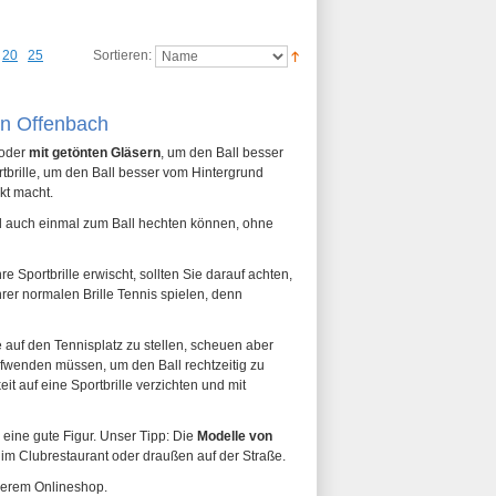
20
25
Sortieren:
 in Offenbach
 oder
mit getönten Gläsern
, um den Ball besser
tbrille, um den Ball besser vom Hintergrund
kt macht.
 und auch einmal zum Ball hechten können, ohne
Sportbrille erwischt, sollten Sie darauf achten,
Ihrer normalen Brille Tennis spielen, denn
e auf den Tennisplatz zu stellen, scheuen aber
 aufwenden müssen, um den Ball rechtzeitig zu
t auf eine Sportbrille verzichten und mit
eine gute Figur. Unser Tipp: Die
Modelle von
im Clubrestaurant oder draußen auf der Straße.
nserem Onlineshop.