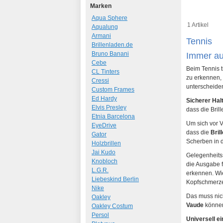
Marken
Aqua Sphere
1 Artikel
Aqualung
Armani
Tennis
Brillenladen.de
Bruno Banani
Immer auf
Cebe
Beim Tennis 
CL Tinters
zu erkennen, 
Cressi
unterscheiden
Custom Frames
Ed Hardy
Sicherer Hal
Elvis Presley
dass die Brill
Etnia Barcelona
Um sich vor V
EyeDrive
dass die
Bril
Gator
Scherben in d
Holzbrillen
Jai Kudo
Gelegenheitss
Knobloch
die Ausgabe f
L.G.R.
erkennen. Wie
Liebeskind Berlin
Kopfschmerze
Nike
Das muss nich
Oakley
Vaude
können
Oakley Costum
Persol
Universell ei