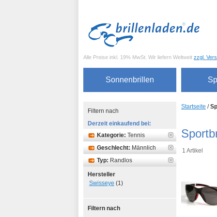
Alle Preise inkl. 19% MwSt. Wir liefern Weltweit
zzgl. Ver
Sonnenbrillen
Sp
Startseite
/
Sp
Filtern nach
Derzeit einkaufend bei:
Sportbr
Kategorie:
Tennis
Geschlecht:
Männlich
1 Artikel
Typ:
Randlos
Hersteller
Swisseye
(1)
Filtern nach