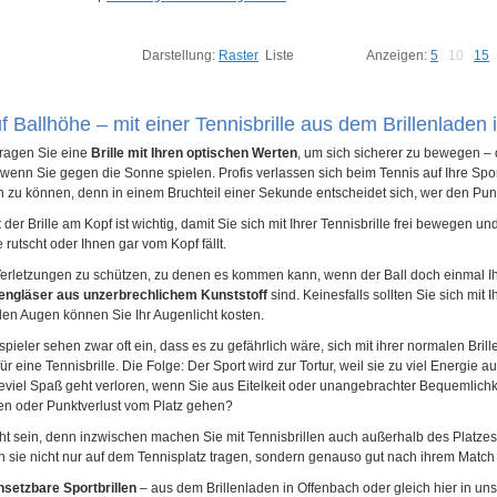
Darstellung:
Raster
Liste
Anzeigen:
5
10
15
 Ballhöhe – mit einer Tennisbrille aus dem Brillenladen
tragen Sie eine
Brille mit Ihren optischen Werten
, um sich sicherer zu bewegen –
wenn Sie gegen die Sonne spielen. Profis verlassen sich beim Tennis auf Ihre Spor
 zu können, denn in einem Bruchteil einer Sekunde entscheidet sich, wer den Pun
t
der Brille am Kopf ist wichtig, damit Sie sich mit Ihrer Tennisbrille frei bewegen
e rutscht oder Ihnen gar vom Kopf fällt.
erletzungen zu schützen, zu denen es kommen kann, wenn der Ball doch einmal Ihre 
lengläser aus unzerbrechlichem Kunststoff
sind. Keinesfalls sollten Sie sich mit 
en Augen können Sie Ihr Augenlicht kosten.
pieler sehen zwar oft ein, dass es zu gefährlich wäre, sich mit ihrer normalen Brill
ür eine Tennisbrille. Die Folge: Der Sport wird zur Tortur, weil sie zu viel Energie
viel Spaß geht verloren, wenn Sie aus Eitelkeit oder unangebrachter Bequemlichkei
n oder Punktverlust vom Platz gehen?
t sein, denn inzwischen machen Sie mit Tennisbrillen auch außerhalb des Platzes 
 sie nicht nur auf dem Tennisplatz tragen, sondern genauso gut nach ihrem Match 
nsetzbare Sportbrillen
– aus dem Brillenladen in Offenbach oder gleich hier in u