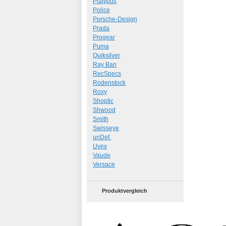
Platypus
Police
Porsche-Design
Prada
Progear
Puma
Quiksilver
Ray Ban
RecSpecs
Rodenstock
Roxy
Shoptic
Shwood
Smith
Swisseye
unDef.
Uvex
Vaude
Versace
Produktvergleich