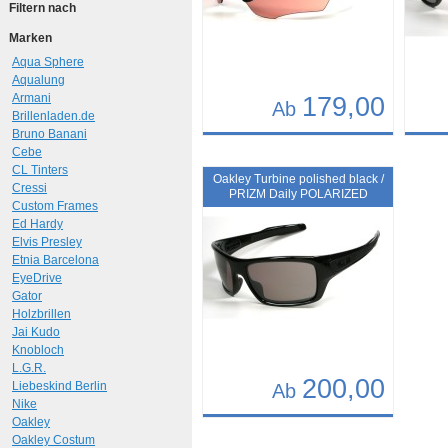
Filtern nach
Marken
Aqua Sphere
Aqualung
Armani
179,00
Ab
Brillenladen.de
Bruno Banani
Details
Det
Cebe
CL Tinters
Art.-Nr.: 9894
Art.-N
Oakley Turbine polished black /
Cressi
PRIZM Daily POLARIZED
Custom Frames
Ed Hardy
Elvis Presley
Etnia Barcelona
EyeDrive
Gator
Holzbrillen
Jai Kudo
Knobloch
L.G.R.
200,00
Liebeskind Berlin
Ab
Nike
Oakley
Details
Oakley Costum