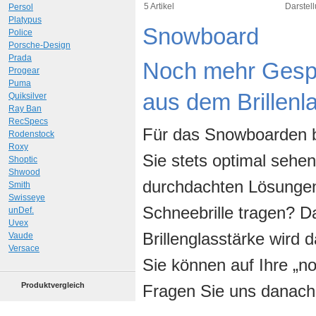
Art.-Nr.: 10261
5 Artikel
Darstell
Persol
Platypus
Snowboard
Police
Porsche-Design
Prada
Noch mehr Gespü
Progear
Puma
aus dem Brillenl
Quiksilver
Ray Ban
RecSpecs
Für das Snowboarden b
Rodenstock
Roxy
Sie stets optimal sehen
Shoptic
Shwood
durchdachten Lösungen.
Smith
Swisseye
Schneebrille tragen? D
unDef.
Uvex
Brillenglasstärke wird d
Vaude
Versace
Sie können auf Ihre „no
Produktvergleich
Fragen Sie uns danach u