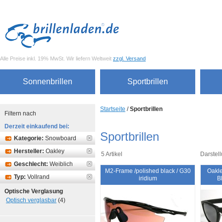
Alle Preise inkl. 19% MwSt. Wir liefern Weltweit
zzgl. Versand
Sonnenbrillen
Sportbrillen
Startseite
/
Sportbrillen
Filtern nach
Derzeit einkaufend bei:
Sportbrillen
Kategorie:
Snowboard
Hersteller:
Oakley
5 Artikel
Darstell
Geschlecht:
Weiblich
M2-Frame /polished black / G30
Oakle
Typ:
Vollrand
iridium
B
Optische Verglasung
Optisch verglasbar
(4)