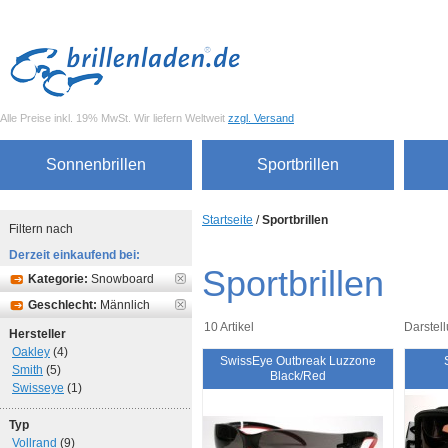
Alle Preise inkl. 19% MwSt. Wir liefern Weltweit
zzgl. Versand
Sonnenbrillen
Sportbrillen
Startseite
/
Sportbrillen
Filtern nach
Derzeit einkaufend bei:
Sportbrillen
Kategorie:
Snowboard
Geschlecht:
Männlich
10 Artikel
Darstell
Hersteller
Oakley
(4)
SwissEye Outbreak Luzzone
Smith
(5)
Black/Red
Swisseye
(1)
Typ
Vollrand
(9)