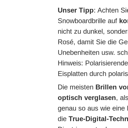
Unser Tipp
: Achten Si
Snowboardbrille auf
ko
nicht zu dunkel, sonde
Rosé, damit Sie die Gel
Unebenheiten usw. schn
Hinweis: Polarisierende
Eisplatten durch polar
Die meisten
Brillen v
optisch verglasen
, al
genau so aus wie eine 
die
True-Digital-Tech