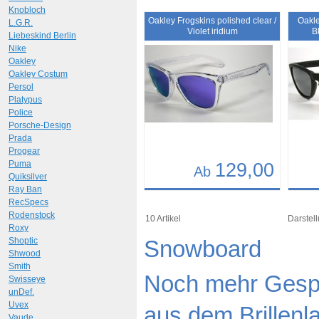
Knobloch
Art.-Nr.: 10692
Art.-N
Oakley Frogskins polished clear /
Oakle
L.G.R.
Violet iridium
B
Liebeskind Berlin
Nike
Oakley
Oakley Costum
Persol
Platypus
Police
Porsche-Design
Prada
Progear
Puma
129,00
Ab
Quiksilver
Ray Ban
Details
Det
RecSpecs
Rodenstock
Art.-Nr.: 9411
Art.-N
10 Artikel
Darstell
Roxy
Shoptic
Snowboard
Shwood
Smith
Noch mehr Gespü
Swisseye
unDef.
Uvex
aus dem Brillenl
Vaude