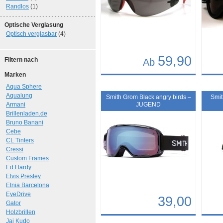
Randlos
(1)
Optische Verglasung
Optisch verglasbar
(4)
59,90
Filtern nach
Ab
Marken
Details
Det
Aqua Sphere
Art.-Nr.: 7017
Art.-N
Aqualung
Smith Grom Black angry birds –
Smit
Armani
JUGEND
Brillenladen.de
Bruno Banani
Cebe
CL Tinters
Cressi
Custom Frames
Ed Hardy
Elvis Presley
Etnia Barcelona
EyeDrive
39,00
Gator
Holzbrillen
Details
Det
Jai Kudo