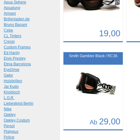
Aqua Sphere
Aqualung
Armani
Brillenladen.de
Bruno Banani
Cebe
19,00
CL Tinters
Cressi
Details
Det
Custom Frames
Ed Hardy
Art.-Nr.: 7959
Art.-N
Smith Gambler Black / RC36
Elvis Presley
Etnia Barcelona
EyeDrive
Gator
Holzbrillen
Jai Kudo
Knobloch
L.G.R.
Liebeskind Berlin
Nike
Oakley
29,00
Oakley Costum
Ab
Persol
Platypus
Details
Police