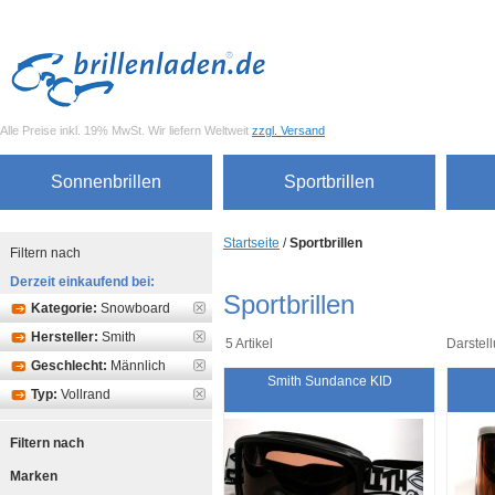
Alle Preise inkl. 19% MwSt. Wir liefern Weltweit
zzgl. Versand
Sonnenbrillen
Sportbrillen
Startseite
/
Sportbrillen
Filtern nach
Derzeit einkaufend bei:
Sportbrillen
Kategorie:
Snowboard
Hersteller:
Smith
5 Artikel
Darstell
Geschlecht:
Männlich
Smith Sundance KID
Typ:
Vollrand
Filtern nach
Marken