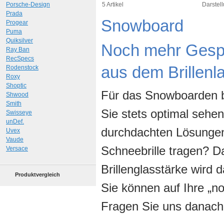
Art.-Nr.: 8581
Porsche-Design
5 Artikel
Darstell
Prada
Snowboard
Progear
Puma
Quiksilver
Noch mehr Gespü
Ray Ban
RecSpecs
aus dem Brillenl
Rodenstock
Roxy
Shoptic
Für das Snowboarden b
Shwood
Smith
Sie stets optimal sehen
Swisseye
unDef.
durchdachten Lösungen.
Uvex
Vaude
Schneebrille tragen? D
Versace
Brillenglasstärke wird d
Produktvergleich
Sie können auf Ihre „no
Fragen Sie uns danach u