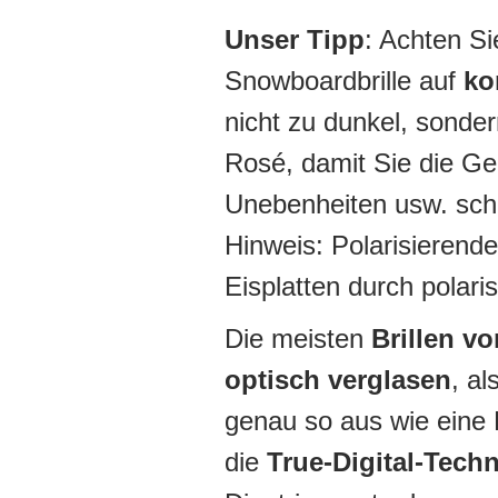
Unser Tipp
: Achten Si
Snowboardbrille auf
ko
nicht zu dunkel, sonde
Rosé, damit Sie die Gel
Unebenheiten usw. schn
Hinweis: Polarisierende
Eisplatten durch polar
Die meisten
Brillen v
optisch verglasen
, al
genau so aus wie eine 
die
True-Digital-Tech