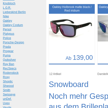
Knobloch
Art.-Nr.: 10691
Art.-N
Oakley Holbrook matte black /
Oakley
L.G.R.
Red iridium
Liebeskind Berlin
Nike
Oakley
Oakley Costum
Persol
Platypus
Police
Porsche-Design
Prada
Progear
Puma
139,00
Ab
Quiksilver
Ray Ban
Details
Det
RecSpecs
Rodenstock
Art.-Nr.: 9272
Art.-N
12 Artikel
Darstell
Roxy
Shoptic
Snowboard
Shwood
Smith
Noch mehr Gespü
Swisseye
unDef.
Uvex
aus dem Brillenl
Vaude