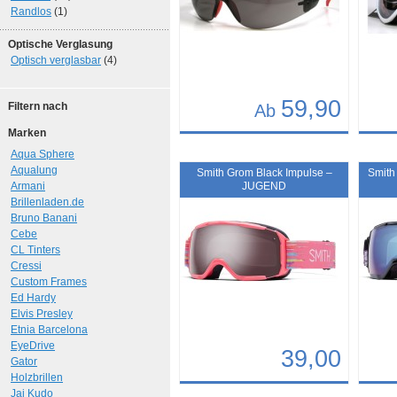
Randlos
(1)
Optische Verglasung
Optisch verglasbar
(4)
59,90
Filtern nach
Ab
Marken
Details
Det
Aqua Sphere
Art.-Nr.: 7017
Art.-N
Aqualung
Smith Grom Black Impulse –
Smith
Armani
JUGEND
Brillenladen.de
Bruno Banani
Cebe
CL Tinters
Cressi
Custom Frames
Ed Hardy
Elvis Presley
Etnia Barcelona
EyeDrive
39,00
Gator
Holzbrillen
Details
Det
Jai Kudo