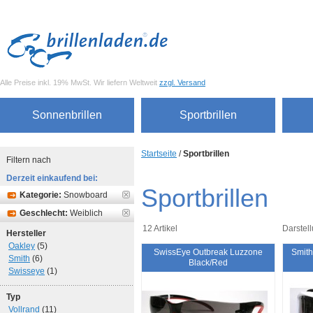
Alle Preise inkl. 19% MwSt. Wir liefern Weltweit
zzgl. Versand
Sonnenbrillen
Sportbrillen
Startseite
/
Sportbrillen
Filtern nach
Derzeit einkaufend bei:
Sportbrillen
Kategorie:
Snowboard
Geschlecht:
Weiblich
12 Artikel
Darstell
Hersteller
Oakley
(5)
SwissEye Outbreak Luzzone
Smith
Smith
(6)
Black/Red
Swisseye
(1)
Typ
Vollrand
(11)