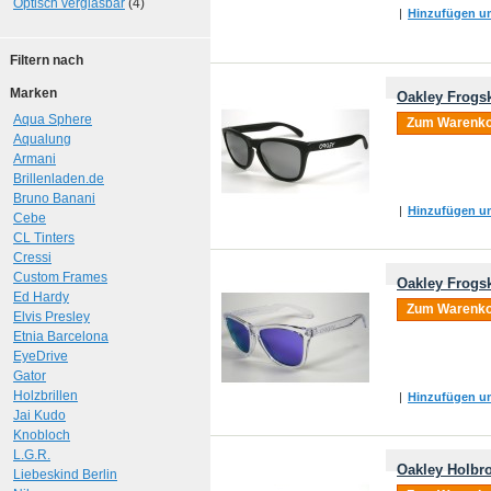
Optisch verglasbar
(4)
|
Hinzufügen um
Filtern nach
Marken
Oakley Frogsk
Aqua Sphere
Zum Warenko
Aqualung
Armani
Brillenladen.de
Bruno Banani
|
Hinzufügen um
Cebe
CL Tinters
Cressi
Custom Frames
Oakley Frogsk
Ed Hardy
Zum Warenko
Elvis Presley
Etnia Barcelona
EyeDrive
Gator
Holzbrillen
|
Hinzufügen um
Jai Kudo
Knobloch
L.G.R.
Oakley Holbro
Liebeskind Berlin