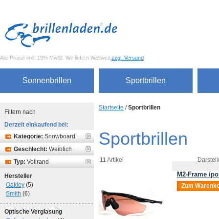
Alle Preise inkl. 19% MwSt. Wir liefern Weltweit
zzgl. Versand
Sonnenbrillen
Sportbrillen
Startseite
/
Sportbrillen
Filtern nach
Derzeit einkaufend bei:
Sportbrillen
Kategorie:
Snowboard
Geschlecht:
Weiblich
11 Artikel
Darstell
Typ:
Vollrand
M2-Frame /pol
Hersteller
Oakley
(5)
Zum Warenko
Smith
(6)
Optische Verglasung