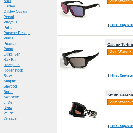
Nike
Zum Warenko
Oakley
Oakley Costum
Persol
Platypus
|
Hinzufügen um
Police
Porsche-Design
Prada
Progear
Oakley Turbi
Puma
Zum Warenko
Quiksilver
Ray Ban
RecSpecs
Rodenstock
Roxy
|
Hinzufügen um
Shoptic
Shwood
Smith
Smith Gamble
Swisseye
Zum Warenko
unDef.
Uvex
Vaude
Versace
|
Hinzufügen um