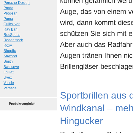
können gefährlich wer
Porsche-Design
Prada
Auge, das von einem v
Progear
Puma
wird, dann kommt diese
Quiksilver
Ray Ban
schützen Sie sich mit e
RecSpecs
Rodenstock
Aber auch das Radfahre
Roxy
Shoptic
Augen tränen Ihnen nich
Shwood
Smith
Brillengläser beschlag
Swisseye
unDef.
Uvex
Vaude
Versace
Sportbrillen aus
Produktvergleich
Windkanal – mehr
Hingucker