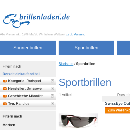
Alle Preise inkl. 19% MwSt. Wir liefern Weltweit
zzgl. Versand
Sonnenbrillen
Sportbrillen
Startseite
/
Sportbrillen
Filtern nach
Derzeit einkaufend bei:
Sportbrillen
Kategorie:
Radsport
Hersteller:
Swisseye
1 Artikel
Darstell
Geschlecht:
Männlich
SwissEye Out
Typ:
Randlos
Zum Warenko
Filtern nach
Marken