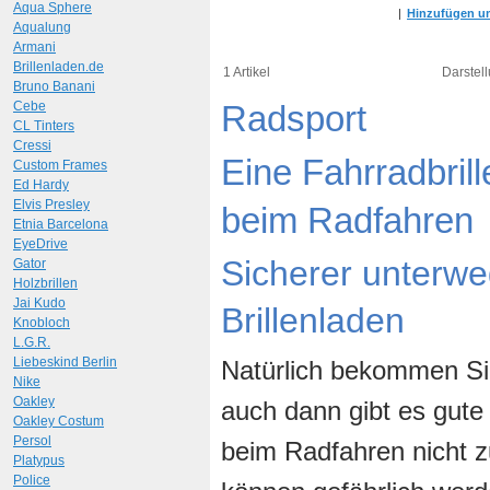
Aqua Sphere
|
Hinzufügen um
Aqualung
Armani
Brillenladen.de
1 Artikel
Darstell
Bruno Banani
Cebe
Radsport
CL Tinters
Cressi
Eine Fahrradbrill
Custom Frames
Ed Hardy
Elvis Presley
beim Radfahren
Etnia Barcelona
EyeDrive
Sicherer unterwe
Gator
Holzbrillen
Jai Kudo
Brillenladen
Knobloch
L.G.R.
Liebeskind Berlin
Natürlich bekommen Sie
Nike
Oakley
auch dann gibt es gute
Oakley Costum
Persol
beim Radfahren nicht 
Platypus
Police