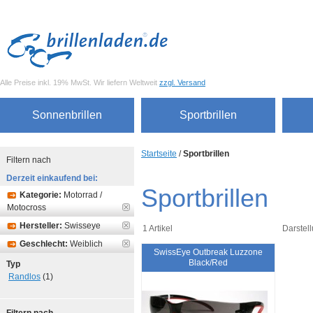
Alle Preise inkl. 19% MwSt. Wir liefern Weltweit
zzgl. Versand
Sonnenbrillen
Sportbrillen
Startseite
/
Sportbrillen
Filtern nach
Derzeit einkaufend bei:
Sportbrillen
Kategorie:
Motorrad /
Motocross
Hersteller:
Swisseye
1 Artikel
Darstell
Geschlecht:
Weiblich
SwissEye Outbreak Luzzone
Black/Red
Typ
Randlos
(1)