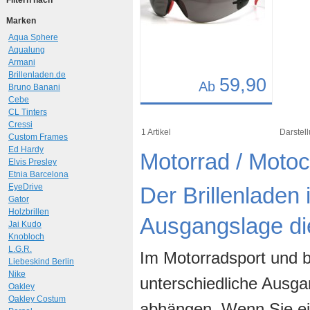
Filtern nach
Marken
Aqua Sphere
Aqualung
Armani
Brillenladen.de
59,90
Ab
Bruno Banani
Cebe
Details
CL Tinters
Cressi
Art.-Nr.: 7017
1 Artikel
Darstell
Custom Frames
Ed Hardy
Motorrad / Moto
Elvis Presley
Etnia Barcelona
EyeDrive
Der Brillenladen 
Gator
Holzbrillen
Ausgangslage die
Jai Kudo
Knobloch
L.G.R.
Im Motorradsport und be
Liebeskind Berlin
Nike
unterschiedliche Ausga
Oakley
Oakley Costum
abhängen. Wenn Sie e