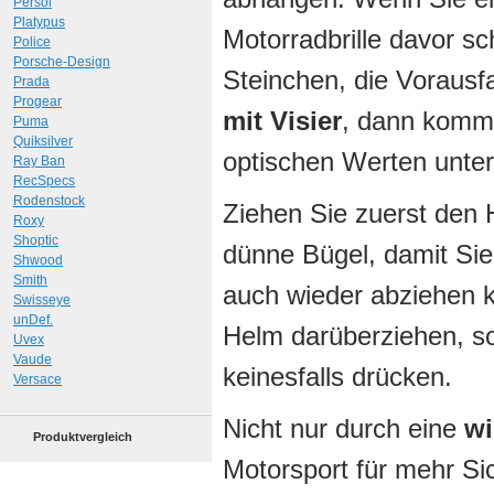
Persol
Platypus
Motorradbrille davor s
Police
Porsche-Design
Steinchen, die Vorausf
Prada
Progear
mit Visier
, dann kommt
Puma
Quiksilver
optischen Werten unte
Ray Ban
RecSpecs
Rodenstock
Ziehen Sie zuerst den 
Roxy
Shoptic
dünne Bügel, damit Sie 
Shwood
Smith
auch wieder abziehen k
Swisseye
unDef.
Helm darüberziehen, sol
Uvex
Vaude
keinesfalls drücken.
Versace
Nicht nur durch eine
wi
Produktvergleich
Motorsport für mehr Si