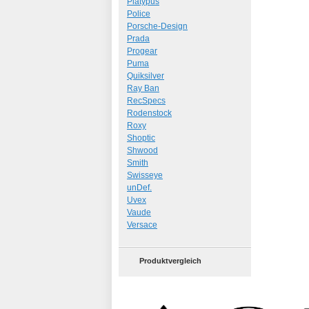
Platypus
Police
Porsche-Design
Prada
Progear
Puma
Quiksilver
Ray Ban
RecSpecs
Rodenstock
Roxy
Shoptic
Shwood
Smith
Swisseye
unDef.
Uvex
Vaude
Versace
Produktvergleich