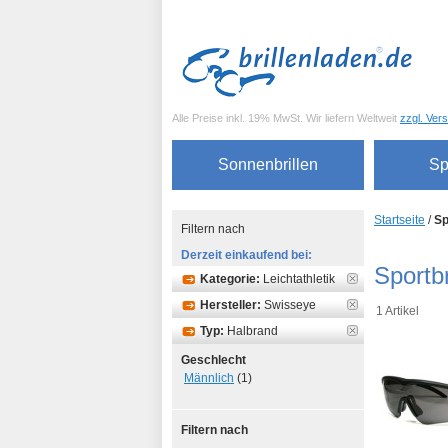
Alle Preise inkl. 19% MwSt. Wir liefern Weltweit
zzgl. Ver
Sonnenbrillen
Sp
Startseite
/
Sp
Filtern nach
Derzeit einkaufend bei:
Sportbr
Kategorie:
Leichtathletik
Hersteller:
Swisseye
1 Artikel
Typ:
Halbrand
Geschlecht
Männlich
(1)
Filtern nach