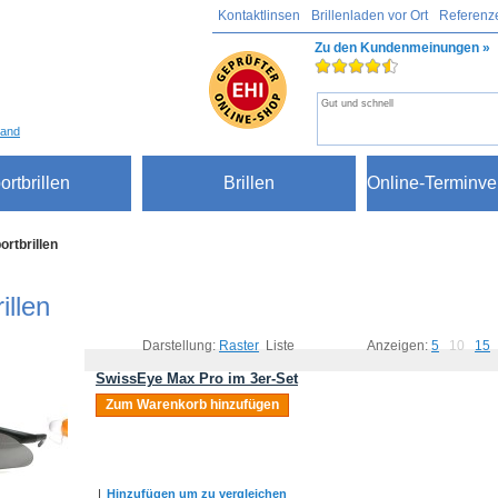
Kontaktlinsen
Brillenladen vor Ort
Referenz
Zu den Kundenmeinungen »
Gut und schnell
sand
ortbrillen
Brillen
Online-Terminve
ortbrillen
illen
Darstellung:
Raster
Liste
Anzeigen:
5
10
15
SwissEye Max Pro im 3er-Set
Zum Warenkorb hinzufügen
|
Hinzufügen um zu vergleichen