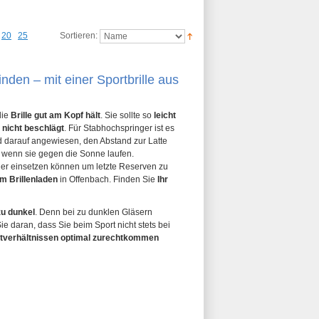
20
25
Sortieren:
nden – mit einer Sportbrille aus
die
Brille gut am Kopf hält
. Sie sollte so
leicht
e
nicht beschlägt
. Für Stabhochspringer ist es
d darauf angewiesen, den Abstand zur Latte
 wenn sie gegen die Sonne laufen.
ller einsetzen können um letzte Reserven zu
em Brillenladen
in Offenbach. Finden Sie
Ihr
zu dunkel
. Denn bei zu dunklen Gläsern
 daran, dass Sie beim Sport nicht stets bei
htverhältnissen optimal zurechtkommen