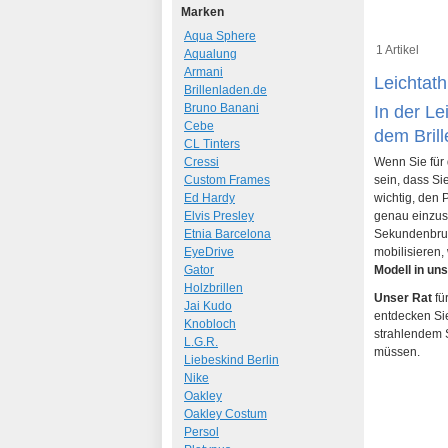
Marken
Aqua Sphere
1 Artikel
Aqualung
Armani
Leichtath
Brillenladen.de
Bruno Banani
In der Le
Cebe
dem Bril
CL Tinters
Cressi
Wenn Sie für 
Custom Frames
sein, dass Si
Ed Hardy
wichtig, den 
Elvis Presley
genau einzus
Etnia Barcelona
Sekundenbruch
EyeDrive
mobilisieren
Gator
Modell in un
Holzbrillen
Unser Rat
fü
Jai Kudo
entdecken Sie
Knobloch
strahlendem
L.G.R.
müssen.
Liebeskind Berlin
Nike
Oakley
Oakley Costum
Persol