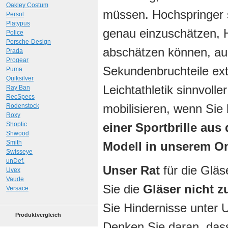
Oakley Costum
müssen. Hochspringer 
Persol
Platypus
genau einzuschätzen, 
Police
Porsche-Design
abschätzen können, au
Prada
Progear
Sekundenbruchteile ext
Puma
Quiksilver
Leichtathletik sinnvoll
Ray Ban
RecSpecs
mobilisieren, wenn Sie
Rodenstock
Roxy
Shoptic
einer Sportbrille aus
Shwood
Smith
Modell in unserem O
Swisseye
unDef.
Unser Rat
für die Gläs
Uvex
Vaude
Sie die
Gläser nicht z
Versace
Sie Hindernisse unter
Produktvergleich
Denken Sie daran, dass