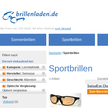
Alle Preise inkl. 19% MwSt. Wir liefern Weltweit
zzgl. Versand
Sonnenbrillen
Sportbrillen
Startseite
/
Sportbrillen
Filtern nach
Derzeit einkaufend bei:
Sportbrillen
Kategorie:
Leichtathletik
Hersteller:
Swisseye
1 Artikel
Darstell
Geschlecht:
Männlich
SwissEye Cha
Optische Verglasung:
Optisch verglasbar
Zum Warenko
Typ
Vollrand
(1)