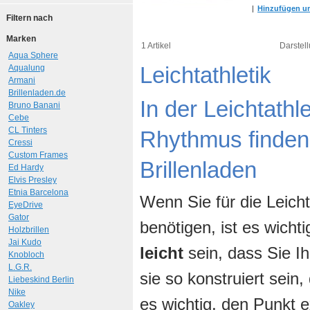
|
Hinzufügen um
Filtern nach
Marken
1 Artikel
Darstell
Aqua Sphere
Leichtathletik
Aqualung
Armani
Brillenladen.de
In der Leichtath
Bruno Banani
Cebe
CL Tinters
Rhythmus finden 
Cressi
Custom Frames
Brillenladen
Ed Hardy
Elvis Presley
Etnia Barcelona
Wenn Sie für die Leicht
EyeDrive
Gator
benötigen, ist es wicht
Holzbrillen
Jai Kudo
leicht
sein, dass Sie I
Knobloch
L.G.R.
sie so konstruiert sein,
Liebeskind Berlin
Nike
es wichtig, den Punkt 
Oakley