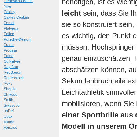
benötigen, ist es wicht
Liebeskind Berlin
Nike
leicht
sein, dass Sie I
Oakley
Oakley Costum
sie so konstruiert sein,
Persol
Platypus
es wichtig, den Punkt 
Police
Porsche-Design
Prada
müssen. Hochspringer 
Progear
Puma
genau einzuschätzen, 
Quiksilver
Ray Ban
abschätzen können, au
RecSpecs
Rodenstock
Sekundenbruchteile ext
Roxy
Shoptic
Leichtathletik sinnvoll
Shwood
Smith
mobilisieren, wenn Sie
Swisseye
unDef.
einer Sportbrille aus
Uvex
Vaude
Modell in unserem O
Versace