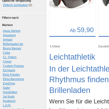
Optische Verglasung
Optisch verglasbar
(1)
Filtern nach
Marken
59,90
Ab
Aqua Sphere
Aqualung
Details
Det
Armani
Brillenladen.de
Art.-Nr.: 7017
Art.-N
3 Artikel
Darstell
Bruno Banani
Cebe
Leichtathletik
CL Tinters
Cressi
Custom Frames
In der Leichtath
Ed Hardy
Elvis Presley
Rhythmus finden 
Etnia Barcelona
EyeDrive
Brillenladen
Gator
Holzbrillen
Jai Kudo
Wenn Sie für die Leicht
Knobloch
L.G.R.