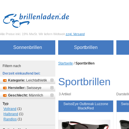
Alle Preise inkl. 19% MwSt. Wir liefern Weltweit
zzgl. Versand
Sonnenbrillen
Sportbrillen
Startseite
/
Sportbrillen
Filtern nach
Derzeit einkaufend bei:
Sportbrillen
Kategorie:
Leichtathletik
Hersteller:
Swisseye
3 Artikel
Darstell
Geschlecht:
Männlich
Typ
SwissEye Outbreak Luzzone
Swis
Black/Red
Vollrand
(1)
Halbrand
(1)
Randlos
(1)