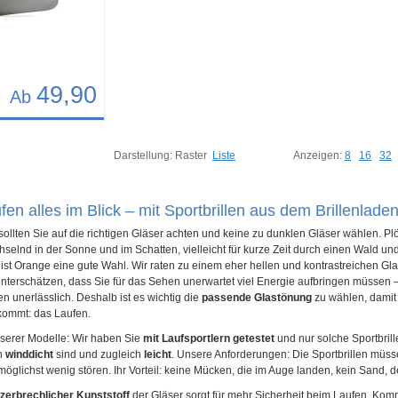
49,90
Ab
75
Darstellung:
Raster
Liste
Anzeigen:
8
16
32
en alles im Blick – mit Sportbrillen aus dem Brillenlade
ollten Sie auf die richtigen Gläser achten und keine zu dunklen Gläser wählen. Plö
selnd in der Sonne und im Schatten, vielleicht für kurze Zeit durch einen Wald u
 ist Orange eine gute Wahl. Wir raten zu einem eher hellen und kontrastreichen Gla
 unterschätzen, dass Sie für das Sehen unerwartet viel Energie aufbringen müssen 
n unerlässlich. Deshalb ist es wichtig die
passende Glastönung
zu wählen, damit
kommt: das Laufen.
nserer Modelle: Wir haben Sie
mit Laufsportlern getestet
und nur solche Sportbril
h
winddicht
sind und zugleich
leicht
. Unsere Anforderungen: Die Sportbrillen müsse
öglichst wenig stören. Ihr Vorteil: keine Mücken, die im Auge landen, kein Sand, d
zerbrechlicher Kunststoff
der Gläser sorgt für mehr Sicherheit beim Laufen. Kommt