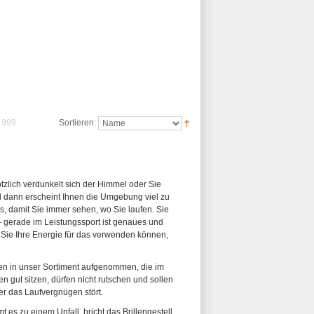
999
Sortieren:
n
tzlich verdunkelt sich der Himmel oder Sie
nd dann erscheint Ihnen die Umgebung viel zu
s, damit Sie immer sehen, wo Sie laufen. Sie
– gerade im Leistungssport ist genaues und
 Sie Ihre Energie für das verwenden können,
len in unser Sortiment aufgenommen, die im
n gut sitzen, dürfen nicht rutschen und sollen
er das Laufvergnügen stört.
 es zu einem Unfall, bricht das Brillengestell