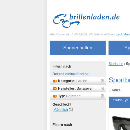
Alle Preise inkl. 19% MwSt. Wir liefern Weltweit
zzgl. Ver
Sonnenbrillen
Sp
Startseite
/
Sp
Filtern nach
Derzeit einkaufend bei:
Sportbr
Kategorie:
Laufen
Hersteller:
Swisseye
1 Artikel
Typ:
Halbrand
SwissEye 
Geschlecht
Männlich
(1)
Filtern nach