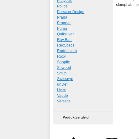
Platypus
stumpf ab – s
Police
Porsche-Design
Prada
Progear
Puma
Quiksilver
Ray Ban
RecSpecs
Rodenstock
Roxy
Shoptic
Shwood
Smith
Swisseye
unDef.
Uvex
Vaude
Versace
Produktvergleich