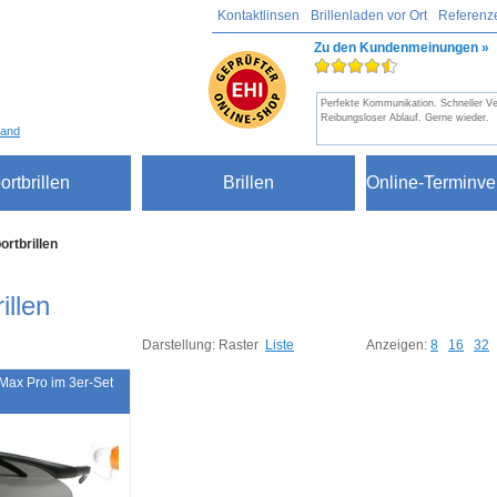
Kontaktlinsen
Brillenladen vor Ort
Referenz
Zu den Kundenmeinungen »
Perfekte Kommunikation. Schneller V
Reibungsloser Ablauf. Gerne wieder.
sand
ortbrillen
Brillen
Online-Terminve
ortbrillen
illen
Darstellung:
Raster
Liste
Anzeigen:
8
16
32
Max Pro im 3er-Set