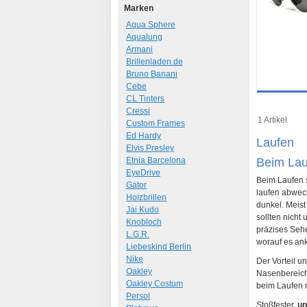
Marken
Aqua Sphere
Aqualung
Armani
Brillenladen.de
Bruno Banani
Cebe
Details
CL Tinters
Cressi
Art.-Nr.: 69
1 Artikel
Custom Frames
Ed Hardy
Laufen
Elvis Presley
Etnia Barcelona
Beim Lauf
EyeDrive
Beim Laufen s
Gator
laufen abwech
Holzbrillen
dunkel. Meist
Jai Kudo
sollten nicht
Knobloch
präzises Sehe
L.G.R.
worauf es an
Liebeskind Berlin
Nike
Der Vorteil u
Oakley
Nasenbereic
Oakley Costum
beim Laufen m
Persol
Stoßfester,
un