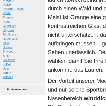
Platypus
Police
durch einen Wald und d
Porsche-Design
Prada
Meist ist Orange eine 
Progear
Puma
kontrastreichen Glas, d
Quiksilver
Ray Ban
nicht unterschätzen, da
RecSpecs
Rodenstock
aufbringen müssen – ge
Roxy
Shoptic
Sehen unerlässlich. Des
Shwood
Smith
wählen, damit Sie Ihre
Swisseye
unDef.
ankommt: das Laufen.
Uvex
Vaude
Versace
Der Vorteil unserer Mo
und nur solche Sportbr
Produktvergleich
Nasenbereich
winddic