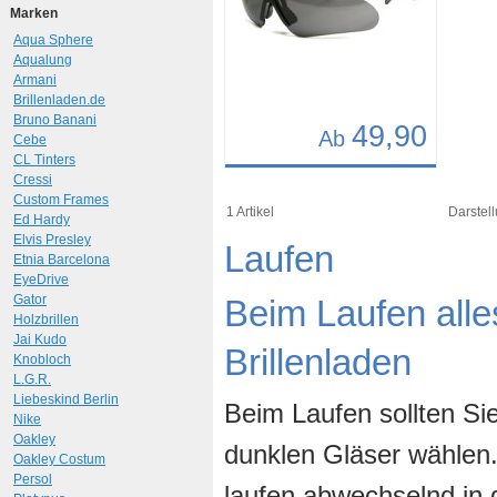
Marken
Aqua Sphere
Aqualung
Armani
Brillenladen.de
Bruno Banani
49,90
Ab
Cebe
CL Tinters
Details
Cressi
Custom Frames
Art.-Nr.: 6975
1 Artikel
Darstell
Ed Hardy
Elvis Presley
Laufen
Etnia Barcelona
EyeDrive
Gator
Beim Laufen alles
Holzbrillen
Jai Kudo
Brillenladen
Knobloch
L.G.R.
Liebeskind Berlin
Beim Laufen sollten Sie
Nike
Oakley
dunklen Gläser wählen.
Oakley Costum
Persol
laufen abwechselnd in d