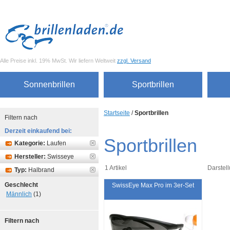
Alle Preise inkl. 19% MwSt. Wir liefern Weltweit
zzgl. Versand
Sonnenbrillen
Sportbrillen
Startseite
/
Sportbrillen
Filtern nach
Derzeit einkaufend bei:
Sportbrillen
Kategorie:
Laufen
Hersteller:
Swisseye
1 Artikel
Darstell
Typ:
Halbrand
Geschlecht
SwissEye Max Pro im 3er-Set
Männlich
(1)
Filtern nach