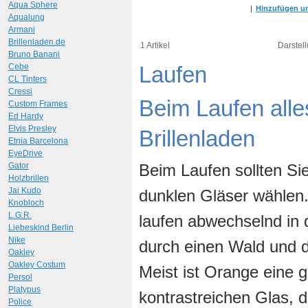
Aqua Sphere
|
Hinzufügen um
Aqualung
Armani
Brillenladen.de
1 Artikel
Darstell
Bruno Banani
Cebe
Laufen
CL Tinters
Cressi
Beim Laufen alles
Custom Frames
Ed Hardy
Elvis Presley
Brillenladen
Etnia Barcelona
EyeDrive
Gator
Beim Laufen sollten Sie
Holzbrillen
Jai Kudo
dunklen Gläser wählen.
Knobloch
L.G.R.
laufen abwechselnd in d
Liebeskind Berlin
Nike
durch einen Wald und d
Oakley
Oakley Costum
Meist ist Orange eine 
Persol
Platypus
kontrastreichen Glas, d
Police