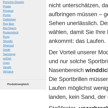
Porsche-Design
nicht unterschätzen, da
Prada
Progear
aufbringen müssen – ge
Puma
Quiksilver
Sehen unerlässlich. Des
Ray Ban
RecSpecs
wählen, damit Sie Ihre
Rodenstock
Roxy
ankommt: das Laufen.
Shoptic
Shwood
Smith
Der Vorteil unserer Mo
Swisseye
unDef.
und nur solche Sportbr
Uvex
Vaude
Nasenbereich
winddic
Versace
Die Sportbrillen müssen
Produktvergleich
Laufen möglichst wenig 
landen, kein Sand, der