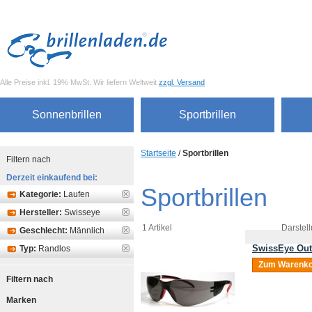
Alle Preise inkl. 19% MwSt. Wir liefern Weltweit
zzgl. Versand
Sonnenbrillen
Sportbrillen
Startseite
/
Sportbrillen
Filtern nach
Derzeit einkaufend bei:
Sportbrillen
Kategorie:
Laufen
Hersteller:
Swisseye
1 Artikel
Darstell
Geschlecht:
Männlich
SwissEye Out
Typ:
Randlos
Zum Warenko
Filtern nach
Marken