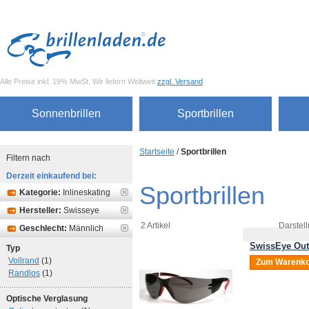
Alle Preise inkl. 19% MwSt. Wir liefern Weltweit
zzgl. Versand
Sonnenbrillen
Sportbrillen
Startseite
/
Sportbrillen
Filtern nach
Derzeit einkaufend bei:
Sportbrillen
Kategorie:
Inlineskating
Hersteller:
Swisseye
2 Artikel
Darstell
Geschlecht:
Männlich
SwissEye Out
Typ
Vollrand
(1)
Zum Warenko
Randlos
(1)
Optische Verglasung