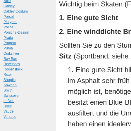
Nike
Wichtig beim Skaten (F
Oakley
Oakley Costum
1. Eine gute Sicht
Persol
Platypus
Police
2. Eine winddichte Bri
Porsche-Design
Prada
Progear
Sollten Sie zu den Stu
Puma
Quiksilver
Sitz
(Sportband, siehe 
Ray Ban
RecSpecs
1. Eine gute Sicht h
Rodenstock
Roxy
im Asphalt sehr frü
Shoptic
Shwood
möglich ist, benötig
Smith
Swisseye
besitzt einen Blue-B
unDef.
Uvex
ausfiltert und die U
Vaude
Versace
haben einen idealer