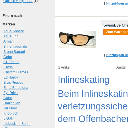
Optisch verglasbar
(1)
|
Hinzufügen um
Filtern nach
Marken
SwissEye Cha
Aqua Sphere
Zum Warenko
Aqualung
Armani
Brillenladen.de
Bruno Banani
|
Hinzufügen um
Cebe
CL Tinters
Cressi
2 Artikel
Darstell
Custom Frames
Inlineskating
Ed Hardy
Elvis Presley
Etnia Barcelona
Beim Inlineskatin
EyeDrive
Gator
verletzungssicher
Holzbrillen
Jai Kudo
Knobloch
dem Offenbacher 
L.G.R.
Liebeskind Berlin