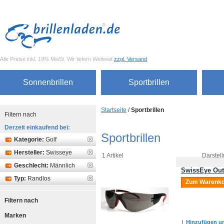
Alle Preise inkl. 19% MwSt. Wir liefern Weltweit
zzgl. Versand
Sonnenbrillen
Sportbrillen
Startseite
/
Sportbrillen
Filtern nach
Derzeit einkaufend bei:
Sportbrillen
Kategorie:
Golf
Hersteller:
Swisseye
1 Artikel
Darstell
Geschlecht:
Männlich
SwissEye Out
Typ:
Randlos
Zum Warenko
Filtern nach
Marken
|
Hinzufügen um