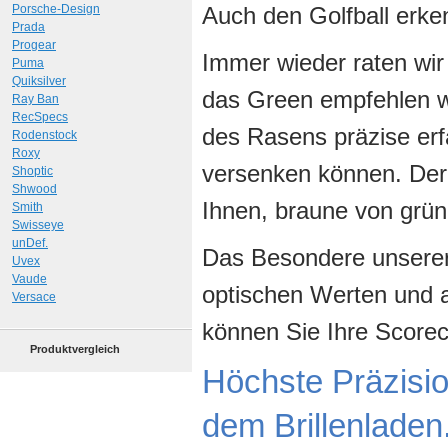
Porsche-Design
Auch den Golfball erke
Prada
Progear
Immer wieder raten wir
Puma
Quiksilver
das Green empfehlen wir
Ray Ban
RecSpecs
des Rasens präzise erf
Rodenstock
Roxy
versenken können. Der 
Shoptic
Shwood
Ihnen, braune von grü
Smith
Swisseye
unDef.
Das Besondere unserer 
Uvex
Vaude
optischen Werten und a
Versace
können Sie Ihre Scorec
Produktvergleich
Höchste Präzision
dem Brillenladen