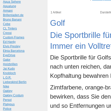
Aqua Sphere
Aqualung
Armani
1 Artikel
Darstell
Brillenladen.de
Bruno Banani
Golf
Cebe
CL Tinters
Die Sportbrille f
Cressi
Custom Frames
Ed Hardy
Immer ein Volltre
Elvis Presley
Etnia Barcelona
EyeDrive
Die Sportbrille für Golf
Gator
Holzbrillen
nach unten reichen, da
Jai Kudo
Knobloch
Kopfhaltung bewahren 
L.G.R.
Liebeskind Berlin
Zimtfarbene, orange-bra
Nike
Oakley
bewirken, dass Sie de
Oakley Costum
Persol
und so Entfernungen u
Platypus
Police