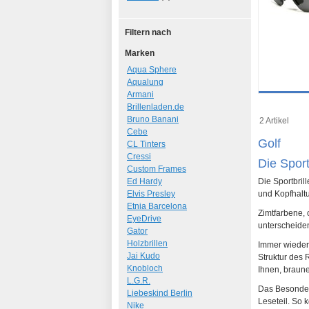
Filtern nach
Marken
Aqua Sphere
Aqualung
Armani
Details
Brillenladen.de
Art.-Nr.: 69
Bruno Banani
2 Artikel
Cebe
Golf
CL Tinters
Cressi
Die Sport
Custom Frames
Ed Hardy
Die Sportbril
Elvis Presley
und Kopfhalt
Etnia Barcelona
Zimtfarbene, 
EyeDrive
unterscheide
Gator
Holzbrillen
Immer wieder 
Jai Kudo
Struktur des 
Knobloch
Ihnen, braun
L.G.R.
Das Besondere
Liebeskind Berlin
Leseteil. So 
Nike