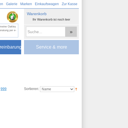
en
Galerie
Marken
Einkaufswagen
Zur Kasse
Warenkorb
Ihr Warenkorb ist noch leer
r meine Oakley
»
eratung per e-
reinbarung
Service & more
999
Sortieren: