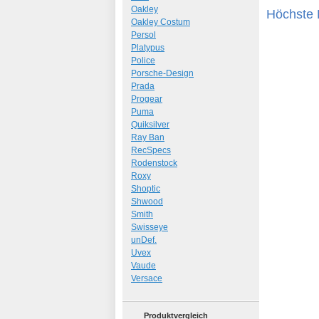
Oakley
Höchste P
Oakley Costum
Persol
Platypus
Police
Porsche-Design
Prada
Progear
Puma
Quiksilver
Ray Ban
RecSpecs
Rodenstock
Roxy
Shoptic
Shwood
Smith
Swisseye
unDef.
Uvex
Vaude
Versace
Produktvergleich