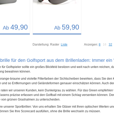
49,90
59,90
Ab
Ab
Details
75
Art.-Nr.: 7017
Darstellung:
Raster
Liste
Anzeigen:
8
16
32
brille für den Golfsport aus dem Brillenladen: Immer ein V
le für Golfspieler sollte ein großes Blickfeld besitzen und weit nach unten reichen
ung bewahren können.
orange-braune und violette Filterfarben der Sichtscheiben bewirken, dass Sie de
n und so Entfernungen und Geländeformen genauer einschätzen können. Auch den G
raten wir unseren Kunden, kein Dunkelgrau zu wählen. Für das Green empfehlen wir
Rasens präzise erfassen und den Golfball mit einem Schlag versenken können. Der 
e von grünen Grashalmen zu unterscheiden.
 unserer Sportbrillen: Von uns erhalten Sie Gläser mit Ihren optischen Werten u
können Sie Ihre Scorecard ausfüllen, ohne die Brille wechseln zu müssen.