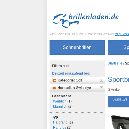
Alle Preise inkl. 19% MwSt. Wir liefern Weltweit
zzgl. Ver
Sonnenbrillen
Sp
Startseite
/
Sp
Filtern nach
Derzeit einkaufend bei:
Sportbr
Kategorie:
Golf
Hersteller:
Swisseye
2 Artikel
Geschlecht
SwissEye 
Weiblich
(1)
Männlich
(2)
Typ
Halbrand
(1)
Randlos
(1)