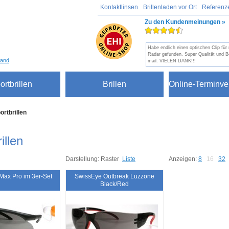
Kontaktlinsen
Brillenladen vor Ort
Referenz
Zu den Kundenmeinungen »
Habe endlich einen optischen Clip fü
Radar gefunden. Super Qualität und B
sand
mail. VIELEN DANK!!!
ortbrillen
Brillen
Online-Terminve
ortbrillen
illen
Darstellung:
Raster
Liste
Anzeigen:
8
16
32
Max Pro im 3er-Set
SwissEye Outbreak Luzzone
Black/Red