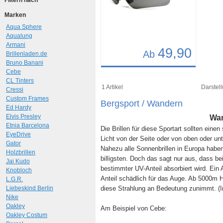
Filtern nach
Marken
Aqua Sphere
Aqualung
Armani
49,90
Ab
Brillenladen.de
Bruno Banani
Details
Cebe
CL Tinters
Art.-Nr.: 6975
1 Artikel
Darstell
Cressi
Custom Frames
Bergsport / Wandern
Ed Hardy
Elvis Presley
Wan
Etnia Barcelona
Die Brillen für diese Sportart sollten ein
EyeDrive
Licht von der Seite oder von oben oder unt
Gator
Nahezu alle Sonnenbrillen in Europa hab
Holzbrillen
billigsten. Doch das sagt nur aus, dass be
Jai Kudo
bestimmter UV-Anteil absorbiert wird. Ein A
Knobloch
Anteil schädlich für das Auge. Ab 5000m H
L.G.R.
Liebeskind Berlin
diese Strahlung an Bedeutung zunimmt. (In
Nike
Oakley
Am Beispiel von Cebe:
Oakley Costum