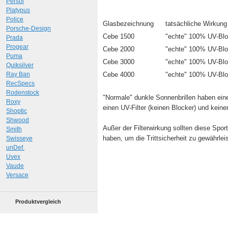
Persol
Platypus
Police
Glasbezeichnung
tatsächliche Wirkung
Porsche-Design
Cebe 1500
"echte" 100% UV-Bl
Prada
Progear
Cebe 2000
"echte" 100% UV-Bl
Puma
Cebe 3000
"echte" 100% UV-Blo
Quiksilver
Ray Ban
Cebe 4000
"echte" 100% UV-Blo
RecSpecs
Rodenstock
"Normale" dunkle Sonnenbrillen haben e
Roxy
einen UV-Filter (keinen Blocker) und keinen 
Shoptic
Shwood
Außer der Filterwirkung sollten diese Sport
Smith
haben, um die Trittsicherheit zu gewährlei
Swisseye
unDef.
Uvex
Vaude
Versace
Produktvergleich