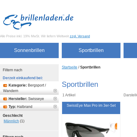
Alle Preise inkl. 19% MwSt. Wir liefern Weltweit
zzgl. Versand
Sonnenbrillen
Sportbrillen
Startseite
/
Sportbrillen
Filtern nach
Derzeit einkaufend bei:
Sportbrillen
Kategorie:
Bergsport /
Wandern
1 Artikel
Darstell
Hersteller:
Swisseye
SwissEye Max Pro im 3er-Set
Typ:
Halbrand
Geschlecht
Männlich
(1)