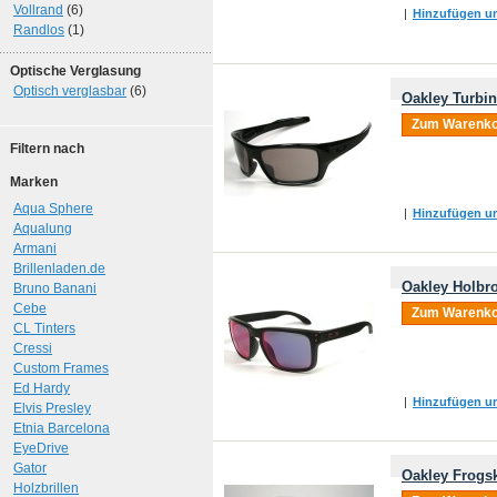
Vollrand
(6)
|
Hinzufügen um
Randlos
(1)
Optische Verglasung
Optisch verglasbar
(6)
Oakley Turbi
Zum Warenko
Filtern nach
Marken
Aqua Sphere
|
Hinzufügen um
Aqualung
Armani
Brillenladen.de
Oakley Holbro
Bruno Banani
Cebe
Zum Warenko
CL Tinters
Cressi
Custom Frames
Ed Hardy
|
Hinzufügen um
Elvis Presley
Etnia Barcelona
EyeDrive
Gator
Oakley Frogsk
Holzbrillen