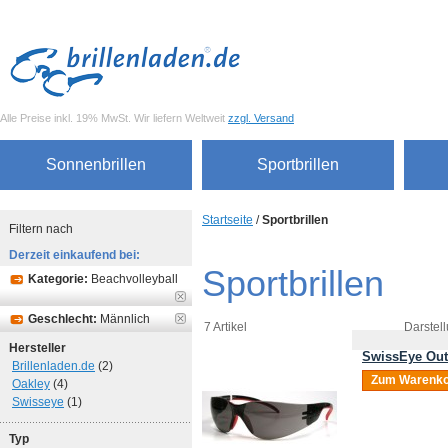
Alle Preise inkl. 19% MwSt. Wir liefern Weltweit
zzgl. Versand
Sonnenbrillen
Sportbrillen
Startseite
/
Sportbrillen
Filtern nach
Derzeit einkaufend bei:
Sportbrillen
Kategorie:
Beachvolleyball
Geschlecht:
Männlich
7 Artikel
Darstell
Hersteller
SwissEye Out
Brillenladen.de
(2)
Zum Warenko
Oakley
(4)
Swisseye
(1)
Typ