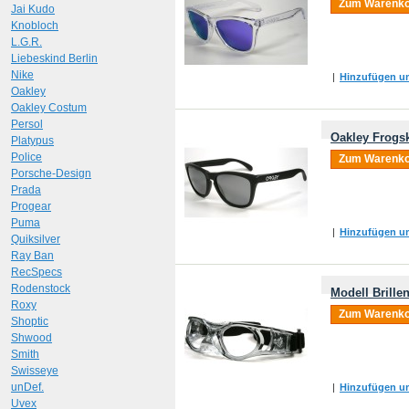
Zum Warenko
Jai Kudo
Knobloch
L.G.R.
Liebeskind Berlin
Nike
|
Hinzufügen um
Oakley
Oakley Costum
Persol
Oakley Frogsk
Platypus
Police
Zum Warenko
Porsche-Design
Prada
Progear
Puma
|
Hinzufügen um
Quiksilver
Ray Ban
RecSpecs
Rodenstock
Modell Brille
Roxy
Zum Warenko
Shoptic
Shwood
Smith
Swisseye
unDef.
|
Hinzufügen um
Uvex