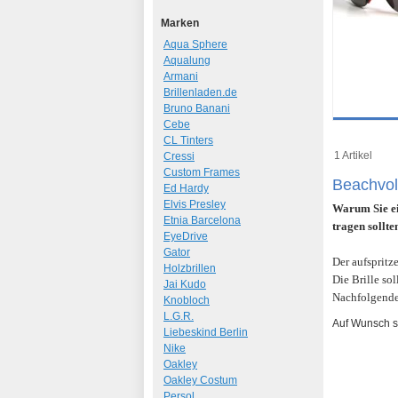
Marken
Aqua Sphere
Aqualung
Armani
Brillenladen.de
Bruno Banani
Cebe
Details
CL Tinters
Art.-Nr.: 70
1 Artikel
Cressi
Custom Frames
Beachvol
Ed Hardy
Elvis Presley
Warum Sie ei
Etnia Barcelona
tragen sollte
EyeDrive
Gator
Der aufspritz
Holzbrillen
Die Brille sol
Jai Kudo
Nachfolgende 
Knobloch
L.G.R.
Auf Wunsch st
Liebeskind Berlin
Nike
Oakley
Oakley Costum
Persol