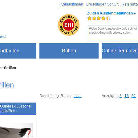
Kontaktlinsen
Brillenladen vor Ort
Referenz
Zu den Kundenmeinungen »
Vielen Dank,Umtausch wurde schnell
erledigt,Gutschrift erfolgte sofort.
sand
ortbrillen
Brillen
Online-Terminve
ortbrillen
illen
Darstellung:
Raster
Liste
Anzeigen:
8
16
32
 Outbreak Luzzone
Black/Red