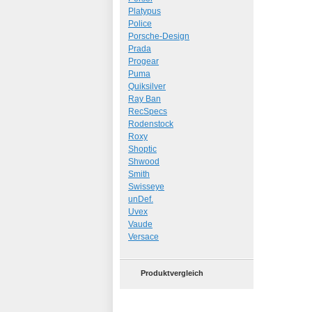
Platypus
Police
Porsche-Design
Prada
Progear
Puma
Quiksilver
Ray Ban
RecSpecs
Rodenstock
Roxy
Shoptic
Shwood
Smith
Swisseye
unDef.
Uvex
Vaude
Versace
Produktvergleich