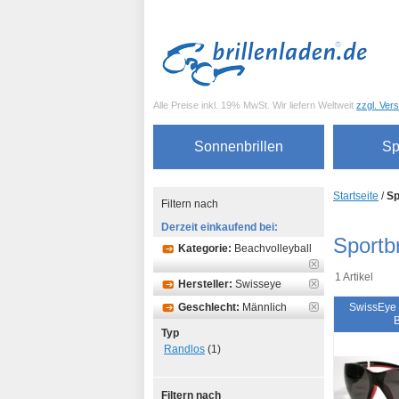
Alle Preise inkl. 19% MwSt. Wir liefern Weltweit
zzgl. Ver
Sonnenbrillen
Sp
Startseite
/
Sp
Filtern nach
Derzeit einkaufend bei:
Sportbr
Kategorie:
Beachvolleyball
1 Artikel
Hersteller:
Swisseye
Geschlecht:
Männlich
SwissEye
Typ
Randlos
(1)
Filtern nach