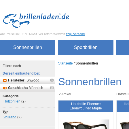
Alle Preise inkl. 19% MwSt. Wir liefern Weltweit
zzgl. Versand
Sonnenbrillen
Sportbrillen
Startseite
/
Sonnenbrillen
Filtern nach
Derzeit einkaufend bei:
Sonnenbrillen
Hersteller:
Shwood
Geschlecht:
Männlich
2 Artikel
Darstell
Kategorie
Holzbrillen
(2)
Holzbrille Florence
Hol
Ebony/quilted Maple
Typ
Vollrand
(2)