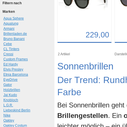
Filtern nach
Marken
Aqua Sphere
Aqualung
Armani
229,00
Brillenladen.de
Bruno Banani
Cebe
Details
Det
CL Tinters
Art.-Nr.: 9766
Art.-N
Cressi
2 Artikel
Darstell
Custom Frames
Sonnenbrillen
Ed Hardy
Elvis Presley
Etnia Barcelona
Der Trend: Rund
EyeDrive
Gator
Farbe
Holzbrillen
Jai Kudo
Knobloch
Bei Sonnenbrillen geht
L.G.R.
Liebeskind Berlin
Brillengestellen
. Ein
Nike
Oakley
leichter möglich – ein
Oakley Costum