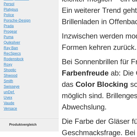
Persol
Ein weiterer Trend geh
Platypus
Police
Brillenladen in Offenba
Porsche-Design
Prada
Progear
Inzwischen werden mod
Puma
Quiksilver
Formen kehren zurück.
Ray Ban
RecSpecs
Rodenstock
Bei Sonnenbrillen für 
Roxy
Shoptic
Farbenfreude
ab: Die 
Shwood
Smith
das
Color Blocking
so
Swisseye
unDef.
möglich sind. Brillenges
Uvex
Vaude
Abwechslung.
Versace
Die Farbe der Gläser für
Produktvergleich
Geschmacksfrage. Bei g