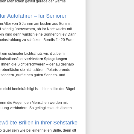
vielen Menschen gefällt gerade der warme
 für Autofahrer – für Senioren
zum Alter von 5 Jahren am besten aus Gummi.
ht ständig überwachen, ob ihr Nachwuchs mit
 mein Kind denn wirklich eine Sonnenbrille? Dann
einstrahlung zu schützen. Bereits für 20 Euro
 ein optimaler Lichtschutz wichtig, beim
risationsfilter
verhindern Spiegelungen
–
Ihnen die Sicht erschweren – genau deshalb
oberfläche sie nicht stören. Polarisierende
n, sondern „nur“ einen guten Sonnen- und
te nicht beeinträchtigt ist – hier sollte der Bügel
n. Denn die Augen den Menschen werden mit
treuung verhindern. So gelingt es auch älteren
wölbte Brillen in Ihrer Sehstärke
 teuer sein wie bei einer hellen Brille, denn oft