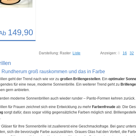
149,90
Ab
24
Darstellung:
Raster
Liste
Anzeigen:
8
16
32
illen
: Rundherum groß rauskommen und das in Farbe
llen geht der Trend nach wie vor zu
großen Brillengestellen
. Ein
optimaler Sonn
gendes für eine neue, moderne Sonnenbrille. Ein weiterer Trend geht zu
Brilleng
nen gern anbieten.
erden moderne Sonnenbrillen auch wieder runder – Panto-Formen kehren zurück.
llen für Frauen zeichnet sich eine Entwicklung zu mehr
Farbenfreude
ab: Die Gest
ng
sorgt dafür, dass sogar völlig gegensätzliche Farben möglich sind. Brillengestell
.
 Gläser für Ihre Sonnenbrille ist zuallererst eine Geschmacksfrage. Bei ganz unter
n, sich die bevorzugte Farbe auszuwählen. Graues Glas hat den Vorteil, die Farbe