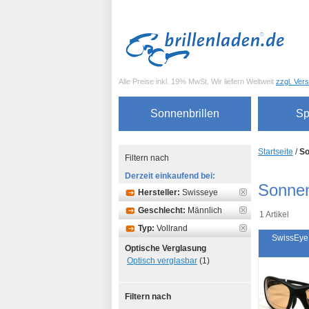
Alle Preise inkl. 19% MwSt. Wir liefern Weltweit
zzgl. Ver
Sonnenbrillen
Sp
Startseite
/
So
Filtern nach
Derzeit einkaufend bei:
Sonnen
Hersteller:
Swisseye
Geschlecht:
Männlich
1 Artikel
Typ:
Vollrand
SwissEye
Optische Verglasung
Optisch verglasbar
(1)
Filtern nach