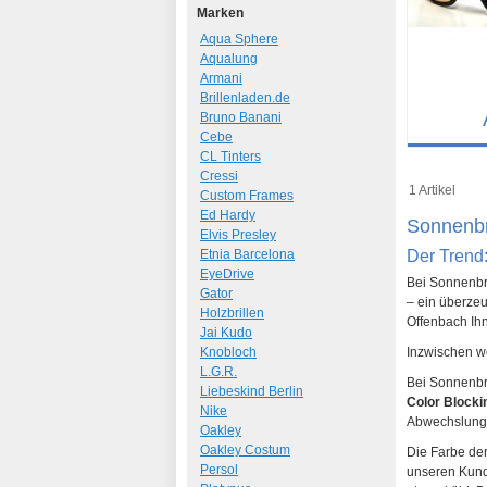
Marken
Aqua Sphere
Aqualung
Armani
Brillenladen.de
Bruno Banani
Cebe
Details
CL Tinters
Cressi
Art.-Nr.: 74
1 Artikel
Custom Frames
Ed Hardy
Sonnenbr
Elvis Presley
Etnia Barcelona
Der Trend
EyeDrive
Bei Sonnenbri
Gator
– ein überzeu
Holzbrillen
Offenbach Ih
Jai Kudo
Knobloch
Inzwischen w
L.G.R.
Bei Sonnenbri
Liebeskind Berlin
Color Blocki
Nike
Abwechslung
Oakley
Oakley Costum
Die Farbe der
Persol
unseren Kunde