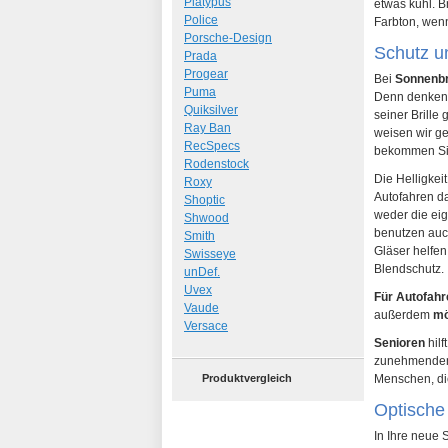
Platypus
etwas kühl. B
Police
Farbton, wenn
Porsche-Design
Schutz un
Prada
Progear
Bei
Sonnenbri
Puma
Denn denken S
Quiksilver
seiner Brille
Ray Ban
weisen wir ge
RecSpecs
bekommen Sie 
Rodenstock
Die Helligkei
Roxy
Autofahren d
Shoptic
weder die ei
Shwood
benutzen auch
Smith
Gläser helfen
Swisseye
Blendschutz.
unDef.
Uvex
Für Autofahr
Vaude
außerdem
mö
Versace
Senioren
hilf
zunehmendem 
Produktvergleich
Menschen, di
Optische 
In Ihre neue 