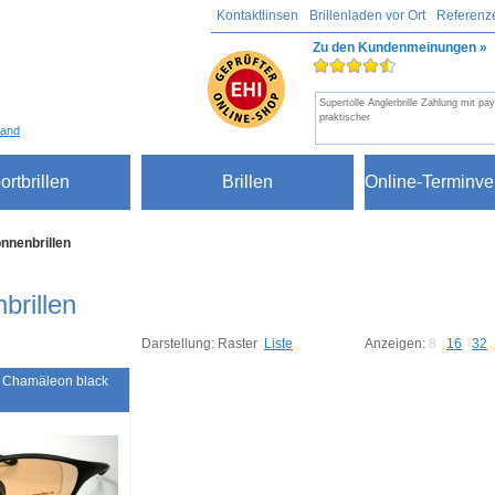
Kontaktlinsen
Brillenladen vor Ort
Referenz
Zu den Kundenmeinungen »
Supertolle Anglerbrille Zahlung mit pa
praktischer
sand
ortbrillen
Brillen
Online-Terminve
nnenbrillen
brillen
Darstellung:
Raster
Liste
Anzeigen:
8
16
32
 Chamäleon black