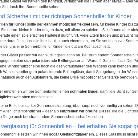
raune Gläser verstärken den Kontrast, verfälschen die Farben aber etwas – aber 
 Sie durch Ihre Sonnenbrille sehen.
d Sicherheit mit der richtigen Sonnenbrille: für Kinder –
llen für Kinder
sollte der
Rahmen möglichst flexibel
sein, für kleine Kinder bis 
ie daran: kleine Kinder neigen dazu, mit allem zu spielen – Sie können aber nic
 gerade einen spielerischen Härtetest durchführt. Viele Eltern fragen uns: Braucht
rne darauf hin, dass sie ihre Haut ja auch eincremen, um Sie vor intensiver Sonnen
bei uns eine Sonnenbrille für Kinder, die gut am Kopf abschließt.
t der Gläser passen wir der Nutzungssituation an. Bei strahlendem Sonnenschein ist
agegen bieten sich
polarisierende Brillengläser
an. Warum? Ganz einfach: Die Pola
gene Windschutzscheibe noch die des vorausfahrenden Wagens kann blenden und 
 Wassersportler gern polarisierende Brillengläser, damit Spiegelungen der Wasser
 natürlich auch den Autofahrern, die keine Brille mit optischer Sehstärke benötige
er
empfehlen wir bei Sonnenbrillen einen
schmalen Bügel
, damit die Sicht zur Sei
glichst weit oben
montiert sein.
t eine Brille bei starker Sonneneinstrahlung, überhaupt noch vernünftig zu sehe
Alter lichtempfindlicher – deshalb
empfehlen wir braune Gläser
, die die Lichts
e Dinge auch bei strahlendem Sonnenschein scharf zu sehen.
Verglasung für Sonnenbrillen – bei erhalten Sie sogar ge
Sonnenbrille setzen wir Ihnen
sogar Gleitsichtgläser
ein. Dieses Glas muss nicht so