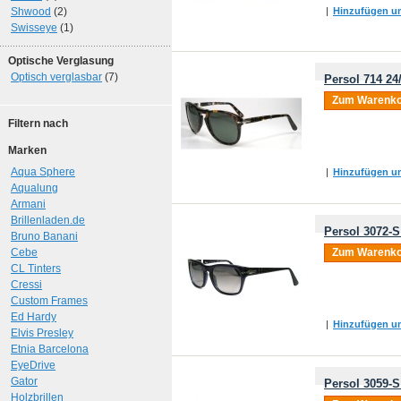
Shwood
(2)
|
Hinzufügen um
Swisseye
(1)
Optische Verglasung
Optisch verglasbar
(7)
Persol 714 24
Zum Warenko
Filtern nach
Marken
Aqua Sphere
|
Hinzufügen um
Aqualung
Armani
Brillenladen.de
Persol 3072-S
Bruno Banani
Cebe
Zum Warenko
CL Tinters
Cressi
Custom Frames
Ed Hardy
|
Hinzufügen um
Elvis Presley
Etnia Barcelona
EyeDrive
Gator
Persol 3059-S
Holzbrillen