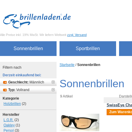
Alle Preise inkl. 19% MwSt. Wir liefern Weltweit
zzgl. Versand
Sonnenbrillen
Sportbrillen
Startseite
/
Sonnenbrillen
Filtern nach
Derzeit einkaufend bei:
Sonnenbrillen
Geschlecht:
Männlich
Typ:
Vollrand
9 Artikel
Darstell
Kategorie
Holzbrillen
(2)
SwissEye Cha
Zum Warenko
Hersteller
L.G.R.
(2)
Oakley
(1)
Persol
(3)