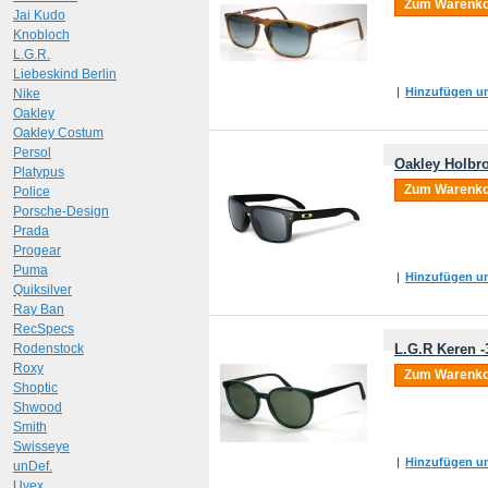
Zum Warenko
Jai Kudo
Knobloch
L.G.R.
Liebeskind Berlin
|
Hinzufügen um
Nike
Oakley
Oakley Costum
Persol
Oakley Holbr
Platypus
Zum Warenko
Police
Porsche-Design
Prada
Progear
Puma
|
Hinzufügen um
Quiksilver
Ray Ban
RecSpecs
Rodenstock
L.G.R Keren -
Roxy
Zum Warenko
Shoptic
Shwood
Smith
Swisseye
|
Hinzufügen um
unDef.
Uvex