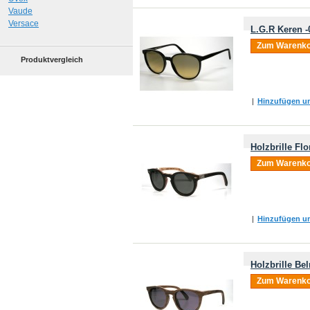
Vaude
Versace
L.G.R Keren -
Zum Warenko
Produktvergleich
|
Hinzufügen um
Holzbrille Fl
Zum Warenko
|
Hinzufügen um
Holzbrille Be
Zum Warenko