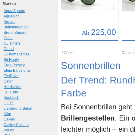
Marken
Aqua Sphere
Aqualung
Armani
Brillenladen.de
225,00
Ab
Bruno Banani
Cebe
Details
Det
CL Tinters
Cressi
Art.-Nr.: 10419
Art.-N
2 Artikel
Darstell
Custom Frames
Ed Hardy
Sonnenbrillen
Elvis Presley
Etnia Barcelona
EyeDrive
Der Trend: Rund
Gator
Holzbrillen
Farbe
Jai Kudo
Knobloch
L.G.R.
Bei Sonnenbrillen geht
Liebeskind Berlin
Nike
Brillengestellen
. Ein
Oakley
Oakley Costum
leichter möglich – ein
Persol