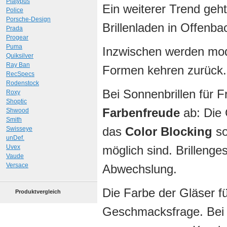
Platypus
Ein weiterer Trend geh
Police
Porsche-Design
Brillenladen in Offenba
Prada
Progear
Puma
Inzwischen werden mod
Quiksilver
Ray Ban
Formen kehren zurück.
RecSpecs
Rodenstock
Bei Sonnenbrillen für 
Roxy
Shoptic
Farbenfreude
ab: Die 
Shwood
Smith
das
Color Blocking
so
Swisseye
unDef.
Uvex
möglich sind. Brillenges
Vaude
Versace
Abwechslung.
Die Farbe der Gläser für
Produktvergleich
Geschmacksfrage. Bei g