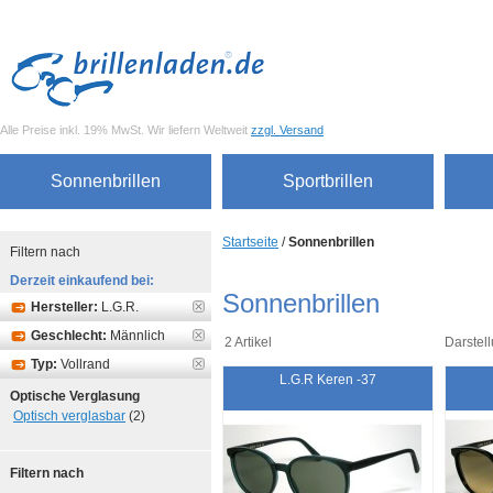
Alle Preise inkl. 19% MwSt. Wir liefern Weltweit
zzgl. Versand
Sonnenbrillen
Sportbrillen
Startseite
/
Sonnenbrillen
Filtern nach
Derzeit einkaufend bei:
Sonnenbrillen
Hersteller:
L.G.R.
Geschlecht:
Männlich
2 Artikel
Darstell
Typ:
Vollrand
L.G.R Keren -37
Optische Verglasung
Optisch verglasbar
(2)
Filtern nach