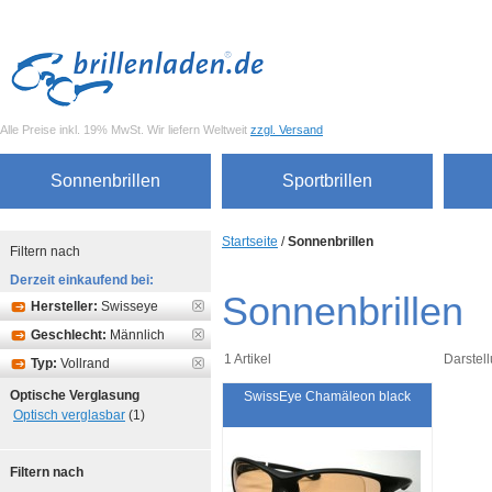
Alle Preise inkl. 19% MwSt. Wir liefern Weltweit
zzgl. Versand
Sonnenbrillen
Sportbrillen
Startseite
/
Sonnenbrillen
Filtern nach
Derzeit einkaufend bei:
Sonnenbrillen
Hersteller:
Swisseye
Geschlecht:
Männlich
1 Artikel
Darstell
Typ:
Vollrand
Optische Verglasung
SwissEye Chamäleon black
Optisch verglasbar
(1)
Filtern nach