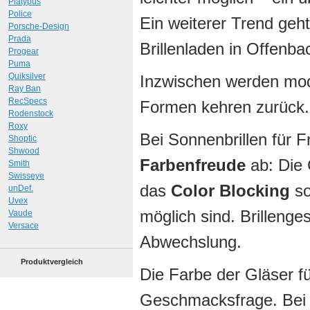
Platypus
Police
Ein weiterer Trend geh
Porsche-Design
Prada
Brillenladen in Offenba
Progear
Puma
Quiksilver
Inzwischen werden mod
Ray Ban
RecSpecs
Formen kehren zurück.
Rodenstock
Roxy
Bei Sonnenbrillen für 
Shoptic
Shwood
Farbenfreude
ab: Die 
Smith
Swisseye
das
Color Blocking
so
unDef.
Uvex
möglich sind. Brillenges
Vaude
Versace
Abwechslung.
Produktvergleich
Die Farbe der Gläser für
Geschmacksfrage. Bei g