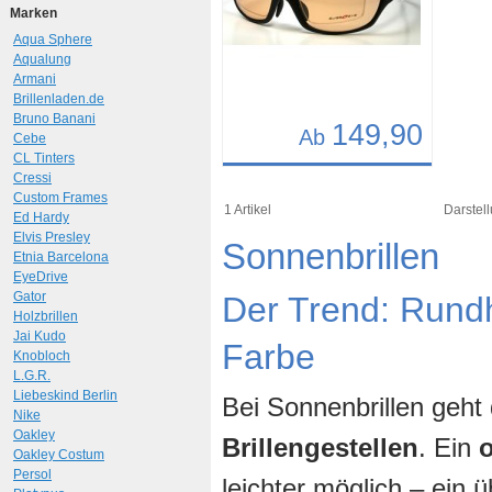
Marken
Aqua Sphere
Aqualung
Armani
Brillenladen.de
Bruno Banani
149,90
Ab
Cebe
CL Tinters
Details
Cressi
Custom Frames
Art.-Nr.: 7424
1 Artikel
Darstell
Ed Hardy
Elvis Presley
Sonnenbrillen
Etnia Barcelona
EyeDrive
Gator
Der Trend: Rund
Holzbrillen
Jai Kudo
Farbe
Knobloch
L.G.R.
Liebeskind Berlin
Bei Sonnenbrillen geht
Nike
Oakley
Brillengestellen
. Ein
Oakley Costum
Persol
leichter möglich – ein