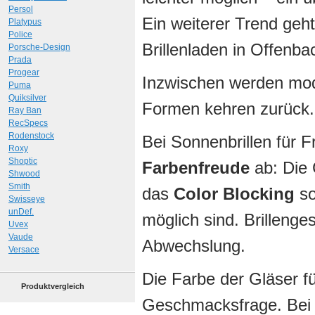
Persol
Ein weiterer Trend geh
Platypus
Police
Brillenladen in Offenba
Porsche-Design
Prada
Progear
Inzwischen werden mod
Puma
Quiksilver
Formen kehren zurück.
Ray Ban
RecSpecs
Rodenstock
Bei Sonnenbrillen für 
Roxy
Shoptic
Farbenfreude
ab: Die 
Shwood
Smith
das
Color Blocking
so
Swisseye
unDef.
möglich sind. Brillenges
Uvex
Vaude
Abwechslung.
Versace
Die Farbe der Gläser für
Produktvergleich
Geschmacksfrage. Bei g