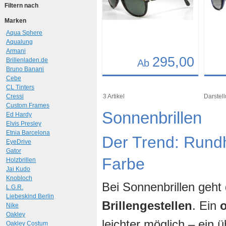
Filtern nach
Marken
Aqua Sphere
Aqualung
Armani
295,00
Brillenladen.de
Ab
Bruno Banani
Cebe
Details
Det
CL Tinters
Art.-Nr.: 9712
Art.-N
Cressi
3 Artikel
Darstell
Custom Frames
Sonnenbrillen
Ed Hardy
Elvis Presley
Etnia Barcelona
Der Trend: Rund
EyeDrive
Gator
Farbe
Holzbrillen
Jai Kudo
Knobloch
Bei Sonnenbrillen geht
L.G.R.
Liebeskind Berlin
Brillengestellen
. Ein
Nike
Oakley
leichter möglich – ein
Oakley Costum