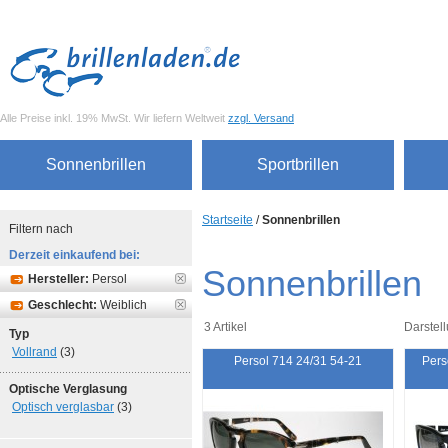
Alle Preise inkl. 19% MwSt. Wir liefern Weltweit
zzgl. Versand
Sonnenbrillen
Sportbrillen
Startseite
/
Sonnenbrillen
Filtern nach
Derzeit einkaufend bei:
Sonnenbrillen
Hersteller:
Persol
Geschlecht:
Weiblich
3 Artikel
Darstell
Typ
Vollrand
(3)
Persol 714 24/31 54-21
Pers
Optische Verglasung
Optisch verglasbar
(3)