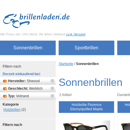
Alle Preise inkl. 19% MwSt. Wir liefern Weltweit
zzgl. Versand
Sonnenbrillen
Sportbrillen
Startseite
/
Sonnenbrillen
Filtern nach
Derzeit einkaufend bei:
Sonnenbrillen
Hersteller:
Shwood
Geschlecht:
Weiblich
2 Artikel
Darstell
Typ:
Vollrand
Kategorie
Holzbrille Florence
Hol
Ebony/quilted Maple
Holzbrillen
(2)
Filtern nach