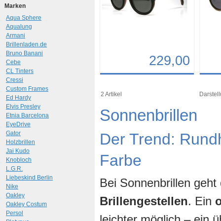
Marken
Aqua Sphere
Aqualung
Armani
Brillenladen.de
Bruno Banani
229,00
Cebe
CL Tinters
Details
Det
Cressi
Custom Frames
Art.-Nr.: 9766
Art.-N
2 Artikel
Darstell
Ed Hardy
Elvis Presley
Sonnenbrillen
Etnia Barcelona
EyeDrive
Gator
Der Trend: Rund
Holzbrillen
Jai Kudo
Farbe
Knobloch
L.G.R.
Liebeskind Berlin
Bei Sonnenbrillen geht
Nike
Oakley
Brillengestellen
. Ein
Oakley Costum
Persol
leichter möglich – ein