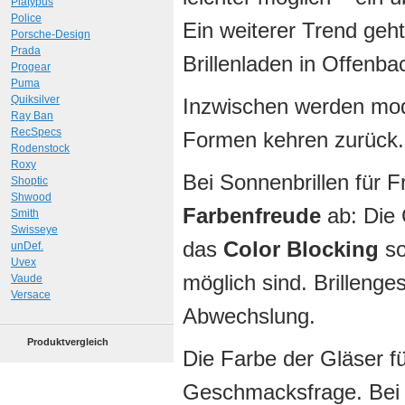
Platypus
Police
Ein weiterer Trend geh
Porsche-Design
Prada
Brillenladen in Offenba
Progear
Puma
Quiksilver
Inzwischen werden mod
Ray Ban
RecSpecs
Formen kehren zurück.
Rodenstock
Roxy
Bei Sonnenbrillen für 
Shoptic
Shwood
Farbenfreude
ab: Die 
Smith
Swisseye
das
Color Blocking
so
unDef.
Uvex
möglich sind. Brillenges
Vaude
Versace
Abwechslung.
Produktvergleich
Die Farbe der Gläser für
Geschmacksfrage. Bei g