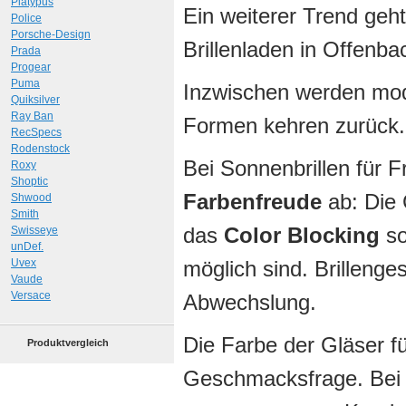
Platypus
Ein weiterer Trend geh
Police
Porsche-Design
Brillenladen in Offenba
Prada
Progear
Puma
Inzwischen werden mod
Quiksilver
Ray Ban
Formen kehren zurück.
RecSpecs
Rodenstock
Bei Sonnenbrillen für 
Roxy
Shoptic
Farbenfreude
ab: Die 
Shwood
Smith
das
Color Blocking
so
Swisseye
unDef.
Uvex
möglich sind. Brillenges
Vaude
Versace
Abwechslung.
Die Farbe der Gläser für
Produktvergleich
Geschmacksfrage. Bei g