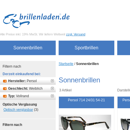
Alle Preise inkl. 19% MwSt. Wir liefern Weltweit
zzgl. Versand
Sonnenbrillen
Sportbrillen
Startseite
/
Sonnenbrillen
Filtern nach
Derzeit einkaufend bei:
Sonnenbrillen
Hersteller:
Persol
Geschlecht:
Weiblich
3 Artikel
Darstell
Typ:
Vollrand
Persol 714 24/31 54-21
Pers
Optische Verglasung
Optisch verglasbar
(3)
Filtern nach