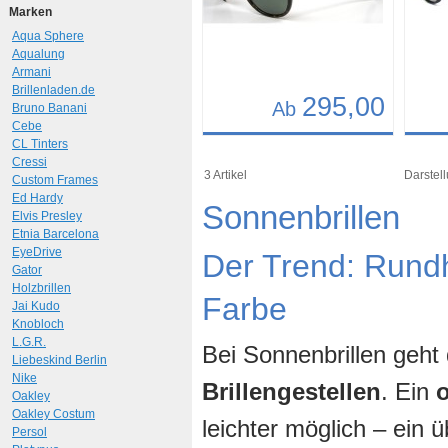
Marken
Aqua Sphere
Aqualung
Armani
Brillenladen.de
295,00
Ab
Bruno Banani
Cebe
Details
Det
CL Tinters
Cressi
Art.-Nr.: 9712
Art.-N
3 Artikel
Darstell
Custom Frames
Ed Hardy
Sonnenbrillen
Elvis Presley
Etnia Barcelona
EyeDrive
Der Trend: Rund
Gator
Holzbrillen
Farbe
Jai Kudo
Knobloch
L.G.R.
Bei Sonnenbrillen geht
Liebeskind Berlin
Nike
Brillengestellen
. Ein
Oakley
Oakley Costum
leichter möglich – ein
Persol