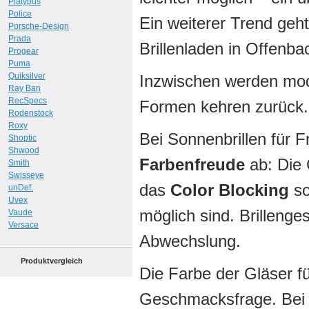
Platypus
Police
Ein weiterer Trend geh
Porsche-Design
Prada
Brillenladen in Offenba
Progear
Puma
Quiksilver
Inzwischen werden mod
Ray Ban
RecSpecs
Formen kehren zurück.
Rodenstock
Roxy
Bei Sonnenbrillen für 
Shoptic
Shwood
Farbenfreude
ab: Die 
Smith
Swisseye
das
Color Blocking
so
unDef.
Uvex
möglich sind. Brillenges
Vaude
Versace
Abwechslung.
Produktvergleich
Die Farbe der Gläser für
Geschmacksfrage. Bei g