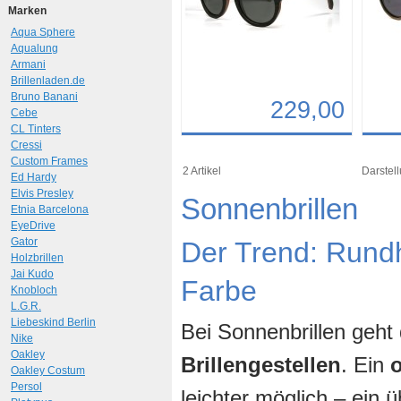
Marken
Aqua Sphere
Aqualung
Armani
Brillenladen.de
Bruno Banani
229,00
Cebe
CL Tinters
Details
Det
Cressi
Custom Frames
Art.-Nr.: 9766
Art.-N
2 Artikel
Darstell
Ed Hardy
Elvis Presley
Sonnenbrillen
Etnia Barcelona
EyeDrive
Gator
Der Trend: Rund
Holzbrillen
Jai Kudo
Farbe
Knobloch
L.G.R.
Liebeskind Berlin
Bei Sonnenbrillen geht
Nike
Oakley
Brillengestellen
. Ein
Oakley Costum
Persol
leichter möglich – ein