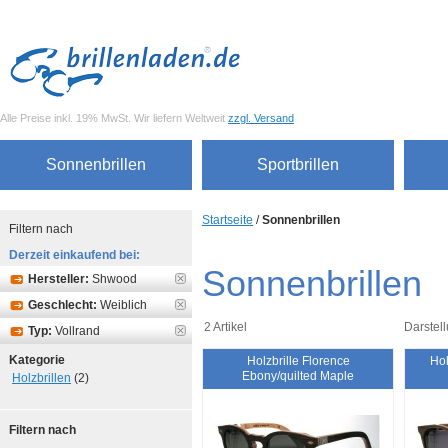
Alle Preise inkl. 19% MwSt. Wir liefern Weltweit
zzgl. Versand
Sonnenbrillen
Sportbrillen
Startseite
/
Sonnenbrillen
Filtern nach
Derzeit einkaufend bei:
Sonnenbrillen
Hersteller:
Shwood
Geschlecht:
Weiblich
2 Artikel
Darstell
Typ:
Vollrand
Kategorie
Holzbrille Florence
Hol
Ebony/quilted Maple
Holzbrillen
(2)
Filtern nach