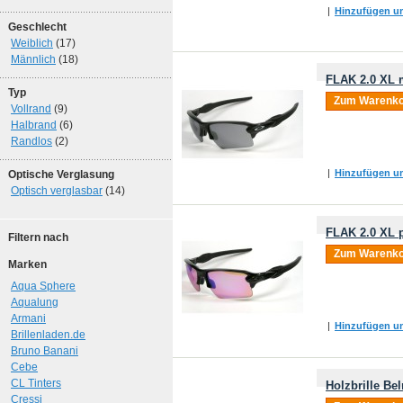
|
Hinzufügen um
Geschlecht
Weiblich
(17)
Männlich
(18)
FLAK 2.0 XL m
Typ
Zum Warenko
Vollrand
(9)
Halbrand
(6)
Randlos
(2)
|
Hinzufügen um
Optische Verglasung
Optisch verglasbar
(14)
FLAK 2.0 XL p
Filtern nach
Zum Warenko
Marken
Aqua Sphere
Aqualung
Armani
|
Hinzufügen um
Brillenladen.de
Bruno Banani
Cebe
CL Tinters
Holzbrille Be
Cressi