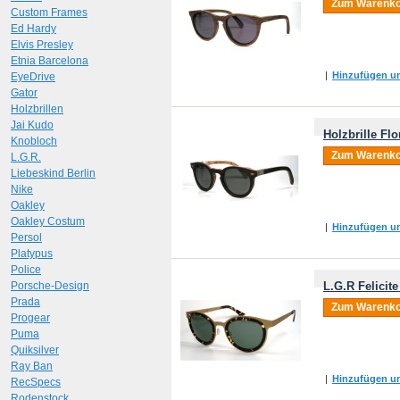
Zum Warenko
Custom Frames
Ed Hardy
Elvis Presley
Etnia Barcelona
|
Hinzufügen um
EyeDrive
Gator
Holzbrillen
Jai Kudo
Holzbrille Fl
Knobloch
Zum Warenko
L.G.R.
Liebeskind Berlin
Nike
Oakley
Oakley Costum
|
Hinzufügen um
Persol
Platypus
Police
Porsche-Design
L.G.R Felicite
Prada
Zum Warenko
Progear
Puma
Quiksilver
Ray Ban
|
Hinzufügen um
RecSpecs
Rodenstock