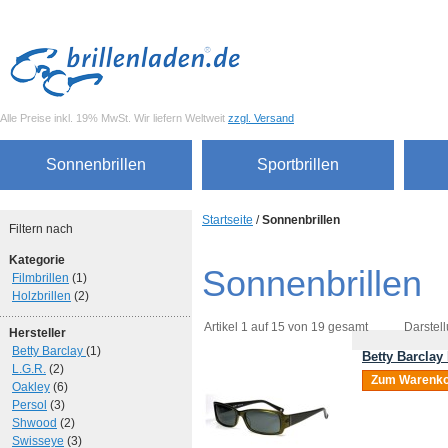
Alle Preise inkl. 19% MwSt. Wir liefern Weltweit
zzgl. Versand
Sonnenbrillen
Sportbrillen
Startseite
/
Sonnenbrillen
Filtern nach
Kategorie
Sonnenbrillen
Filmbrillen
(1)
Holzbrillen
(2)
Artikel 1 auf 15 von 19 gesamt
Darstell
Hersteller
Betty Barclay
(1)
Betty Barclay
L.G.R.
(2)
Zum Warenko
Oakley
(6)
Persol
(3)
Shwood
(2)
Swisseye
(3)