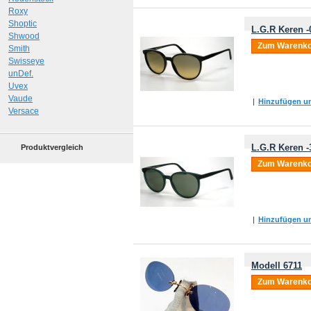
Roxy
Shoptic
L.G.R Keren -
Shwood
Zum Warenko
Smith
Swisseye
unDef.
Uvex
Vaude
|
Hinzufügen um
Versace
L.G.R Keren -
Produktvergleich
Zum Warenko
|
Hinzufügen um
Modell 6711
Zum Warenko