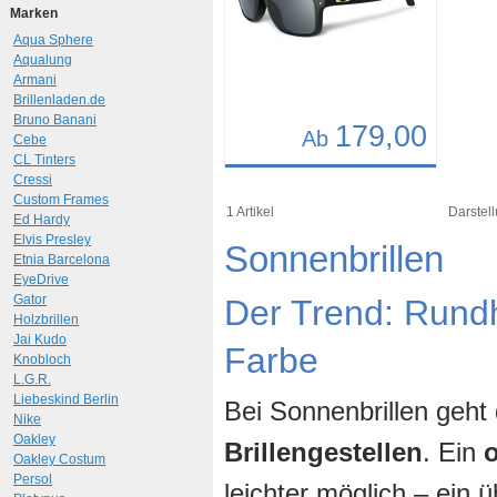
Marken
Aqua Sphere
Aqualung
Armani
Brillenladen.de
Bruno Banani
179,00
Ab
Cebe
CL Tinters
Details
Cressi
Custom Frames
Art.-Nr.: 8585
1 Artikel
Darstell
Ed Hardy
Elvis Presley
Sonnenbrillen
Etnia Barcelona
EyeDrive
Gator
Der Trend: Rund
Holzbrillen
Jai Kudo
Farbe
Knobloch
L.G.R.
Liebeskind Berlin
Bei Sonnenbrillen geht
Nike
Oakley
Brillengestellen
. Ein
Oakley Costum
Persol
leichter möglich – ein