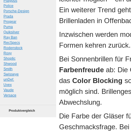
Platypus
Police
Ein weiterer Trend geh
Porsche-Design
Prada
Brillenladen in Offenba
Progear
Puma
Quiksilver
Inzwischen werden mod
Ray Ban
RecSpecs
Formen kehren zurück.
Rodenstock
Roxy
Bei Sonnenbrillen für 
Shoptic
Shwood
Farbenfreude
ab: Die 
Smith
Swisseye
das
Color Blocking
so
unDef.
Uvex
möglich sind. Brillenges
Vaude
Versace
Abwechslung.
Produktvergleich
Die Farbe der Gläser für
Geschmacksfrage. Bei g