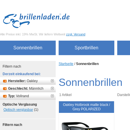
Alle Preise inkl. 19% MwSt. Wir liefern Weltweit
zzgl. Versand
Sonnenbrillen
Sportbrillen
Startseite
/
Sonnenbrillen
Filtern nach
Derzeit einkaufend bei:
Sonnenbrillen
Hersteller:
Oakley
Geschlecht:
Männlich
1 Artikel
Darstell
Typ:
Vollrand
Optische Verglasung
Oakley Holbrook matte black /
Grey POLARIZED
Optisch verglasbar
(1)
Filtern nach