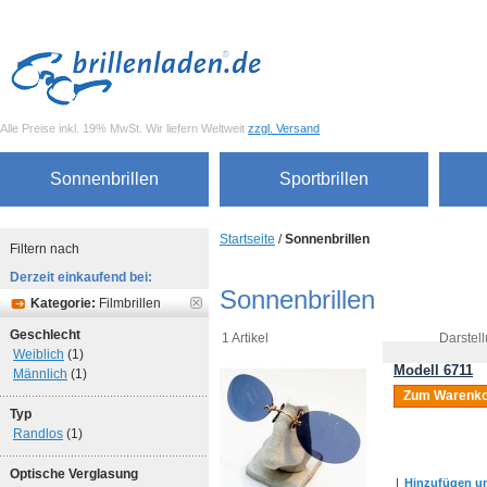
Alle Preise inkl. 19% MwSt. Wir liefern Weltweit
zzgl. Versand
Sonnenbrillen
Sportbrillen
Startseite
/
Sonnenbrillen
Filtern nach
Derzeit einkaufend bei:
Sonnenbrillen
Kategorie:
Filmbrillen
Geschlecht
1 Artikel
Darstell
Weiblich
(1)
Modell 6711
Männlich
(1)
Zum Warenko
Typ
Randlos
(1)
Optische Verglasung
|
Hinzufügen um