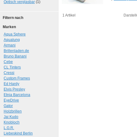
Optisch verglasbar
(1)
1 Artikel
Darstell
Filtern nach
Marken
Aqua Sphere
Aqualung
Armani
Brillenladen.de
Bruno Banani
Cebe
CL Tinters
Cressi
Custom Frames
Ed Hardy
Elvis Presley
Etnia Barcelona
EyeDrive
Gator
Holzbrillen
Jai Kudo
Knobloch
L.G.R.
Liebeskind Berlin