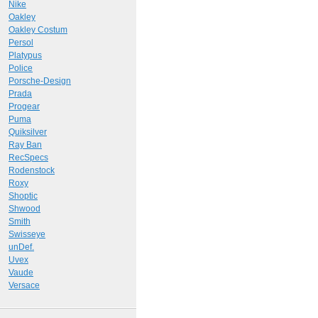
Nike
Oakley
Oakley Costum
Persol
Platypus
Police
Porsche-Design
Prada
Progear
Puma
Quiksilver
Ray Ban
RecSpecs
Rodenstock
Roxy
Shoptic
Shwood
Smith
Swisseye
unDef.
Uvex
Vaude
Versace