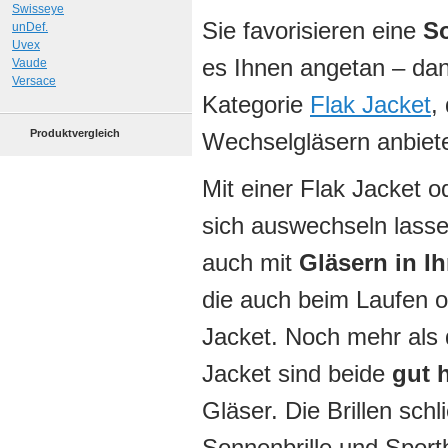
Swisseye
Sie favorisieren eine
So
unDef.
Uvex
es Ihnen angetan – dan
Vaude
Versace
Kategorie
Flak Jacket
,
Produktvergleich
Wechselgläsern anbiet
Mit einer Flak Jacket o
sich auswechseln lasse
auch mit
Gläsern in Ih
die auch beim Laufen 
Jacket. Noch mehr als 
Jacket sind beide
gut h
Gläser. Die Brillen sch
Sonnenbrille und Sportb