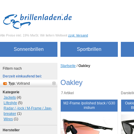
Alle Preise inkl. 19% MwSt. Wir liefern Weltweit
zzgl. Versand
Sonnenbrillen
Sportbrillen
Startseite
/
Oakley
Filtern nach
Derzeit einkaufend bei:
Oakley
Typ:
Vollrand
Kategorie
7 Artikel
Darstell
Jackets
(4)
Lifestyle
(5)
M2-Frame /polished black / G30
Oakle
iridium
B
Radar / -lock / M-Frame / Jaw-
breaker
(1)
Wires
(1)
Hersteller