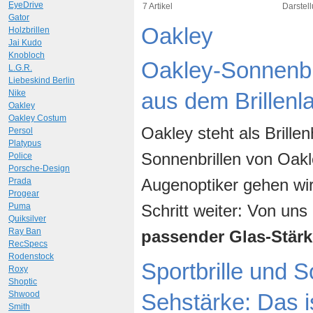
Art.-Nr.: 9272
Art.-N
EyeDrive
7 Artikel
Darstell
Gator
Oakley
Holzbrillen
Jai Kudo
Knobloch
Oakley-Sonnenbr
L.G.R.
Liebeskind Berlin
Nike
aus dem Brillenl
Oakley
Oakley Costum
Oakley steht als Brille
Persol
Platypus
Sonnenbrillen von Oakle
Police
Porsche-Design
Augenoptiker gehen wir
Prada
Progear
Puma
Schritt weiter: Von uns
Quiksilver
Ray Ban
passender Glas-Stärk
RecSpecs
Rodenstock
Sportbrille und S
Roxy
Shoptic
Shwood
Sehstärke: Das i
Smith