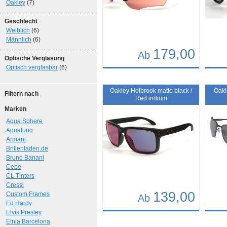
Oakley
(7)
Geschlecht
Weiblich
(6)
Männlich
(6)
179,00
Ab
Optische Verglasung
Optisch verglasbar
(6)
Details
Det
Art.-Nr.: 9894
Art.-N
Oakley Holbrook matte black /
Oakl
Filtern nach
Red iridium
Marken
Aqua Sphere
Aqualung
Armani
Brillenladen.de
Bruno Banani
Cebe
CL Tinters
Cressi
139,00
Custom Frames
Ab
Ed Hardy
Elvis Presley
Details
Det
Etnia Barcelona