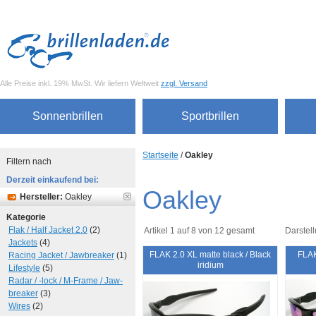
Alle Preise inkl. 19% MwSt. Wir liefern Weltweit
zzgl. Versand
Sonnenbrillen
Sportbrillen
Startseite
/
Oakley
Filtern nach
Derzeit einkaufend bei:
Oakley
Hersteller:
Oakley
Kategorie
Flak / Half Jacket 2.0
(2)
Artikel 1 auf 8 von 12 gesamt
Darstell
Jackets
(4)
FLAK 2.0 XL matte black / Black
FLAK
Racing Jacket / Jawbreaker
(1)
iridium
Lifestyle
(5)
Radar / -lock / M-Frame / Jaw-
breaker
(3)
Wires
(2)