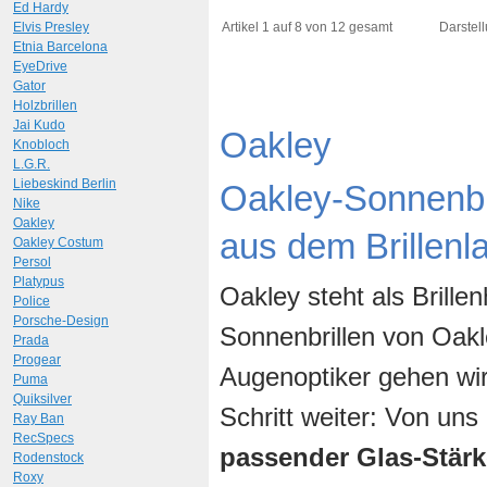
Ed Hardy
Art.-Nr.: 9481
Art.-N
Elvis Presley
Artikel 1 auf 8 von 12 gesamt
Darstell
Etnia Barcelona
EyeDrive
Gator
Holzbrillen
Jai Kudo
Oakley
Knobloch
L.G.R.
Liebeskind Berlin
Oakley-Sonnenbr
Nike
Oakley
aus dem Brillenl
Oakley Costum
Persol
Platypus
Oakley steht als Brille
Police
Porsche-Design
Sonnenbrillen von Oakle
Prada
Progear
Augenoptiker gehen wir
Puma
Quiksilver
Schritt weiter: Von uns
Ray Ban
RecSpecs
passender Glas-Stärk
Rodenstock
Roxy