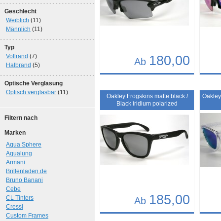
Geschlecht
Weiblich
(11)
Männlich
(11)
Typ
Vollrand
(7)
180,00
Ab
Halbrand
(5)
Details
Det
Optische Verglasung
Optisch verglasbar
(11)
Art.-Nr.: 10374
Art.-N
Oakley Frogskins matte black /
Oakley
Black iridium polarized
Filtern nach
Marken
Aqua Sphere
Aqualung
Armani
Brillenladen.de
Bruno Banani
Cebe
185,00
CL Tinters
Ab
Cressi
Custom Frames
Details
Det