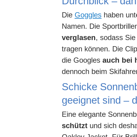
Durchblick – dan
Die
Goggles
haben unte
Namen. Die Sportbrille
verglasen
, sodass Sie
tragen können. Die Clip
die Googles
auch bei 
dennoch beim Skifahre
Schicke Sonnenbr
geeignet sind – 
Eine elegante Sonnenbril
schützt
und sich desh
Oakley Jacket. Für Bril