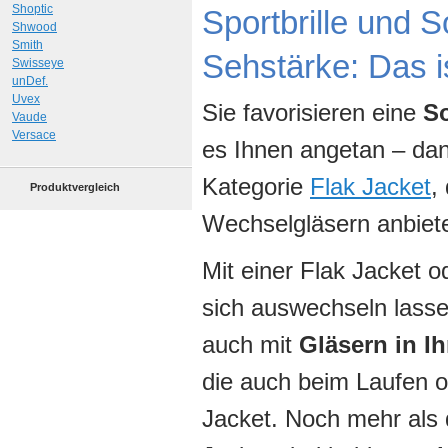
Shoptic
Sportbrille und S
Shwood
Smith
Sehstärke: Das i
Swisseye
unDef.
Uvex
Sie favorisieren eine
So
Vaude
Versace
es Ihnen angetan – dan
Kategorie
Flak Jacket
,
Produktvergleich
Wechselgläsern anbiet
Mit einer Flak Jacket o
sich auswechseln lasse
auch mit
Gläsern in Ih
die auch beim Laufen 
Jacket. Noch mehr als 