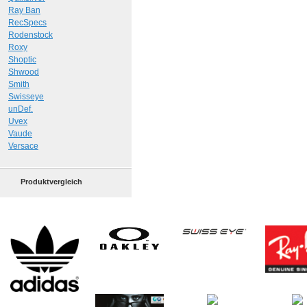
Ray Ban
RecSpecs
Rodenstock
Roxy
Shoptic
Shwood
Smith
Swisseye
unDef.
Uvex
Vaude
Versace
Produktvergleich