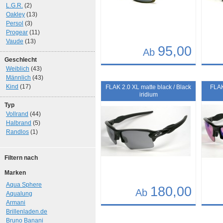
L.G.R.
(2)
Oakley
(13)
Persol
(3)
Progear
(11)
Vaude
(13)
95,00
Ab
Geschlecht
Weiblich
(43)
Details
Det
Männlich
(43)
Art.-Nr.: 8130
Art.-N
Kind
(17)
FLAK 2.0 XL matte black / Black
FLAK
iridium
Typ
Vollrand
(44)
Halbrand
(5)
Randlos
(1)
Filtern nach
Marken
Aqua Sphere
180,00
Ab
Aqualung
Armani
Details
Det
Brillenladen.de
Bruno Banani