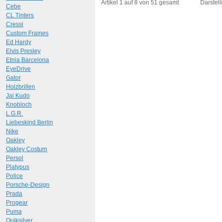
Art.-Nr.: 10374
Art.-N
Artikel 1 auf 8 von 51 gesamt
Darstell
Cebe
CL Tinters
Cressi
Custom Frames
Ed Hardy
Elvis Presley
Etnia Barcelona
EyeDrive
Gator
Holzbrillen
Jai Kudo
Knobloch
L.G.R.
Liebeskind Berlin
Nike
Oakley
Oakley Costum
Persol
Platypus
Police
Porsche-Design
Prada
Progear
Puma
Quiksilver