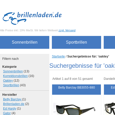
Alle Preise inkl. 19% MwSt. Wir liefern Weltweit
zzgl. Versand
Sonnenbrillen
Sportbrillen
Startseite
/
Suchergebnisse für: 'oakley'
Filtern nach
Suchergebnisse für 'oak
Kategorie
Sonnenbrillen
(13)
Korrektionsbrillen
(16)
Artikel 1 auf 8 von 51 gesamt
Darstell
Oakley
(12)
Sportbrillen
(43)
Betty Barclay BB3055-880
Ed
Hersteller
Betty Barclay
(1)
Brillenladen.de
(2)
Ed Hardy
(1)
Gator
(4)