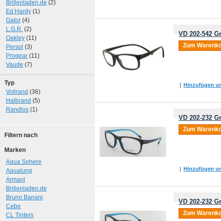
Brillenladen.de
(2)
Ed Hardy
(1)
Gator
(4)
L.G.R.
(2)
VD 202-542 Gr
Oakley
(11)
Zum Warenko
Persol
(3)
Progear
(11)
Vaude
(7)
Typ
|
Hinzufügen um
Vollrand
(36)
Halbrand
(5)
Randlos
(1)
VD 202-232 Gr
Zum Warenko
Filtern nach
Marken
Aqua Sphere
|
Hinzufügen um
Aqualung
Armani
Brillenladen.de
Bruno Banani
VD 202-232 Gr
Cebe
Zum Warenko
CL Tinters