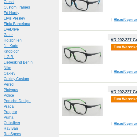
Cressi
Custom Frames
Ed Hardy
Elvis Presley
|
Hinzufügen um
Etnia Barcelona
EyeDrive
Gator
VD 202-227 Gr
Holzbrillen
Jai Kudo
Zum Warenko
Knobloch
L.G.R.
Liebeskind Berlin
Nike
|
Hinzufügen um
Oakley
Oakley Costum
Persol
Platypus
VD 202-227 Gr
Police
Zum Warenko
Porsche-Design
Prada
Progear
Puma
Quiksilver
|
Hinzufügen um
Ray Ban
RecSpecs