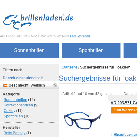
Alle Preise inkl. 19% MwSt. Wir liefern Weltweit
zzgl. Versand
Sonnenbrillen
Sportbrillen
Startseite
/
Suchergebnisse für: 'oakley'
Filtern nach
Suchergebnisse für 'oak
Derzeit einkaufend bei:
Geschlecht:
Weiblich
Artikel 1 auf 10 von 43 gesamt
Darstell
Kategorie
Sonnenbrillen
(12)
VD 203-531 Gr
Korrektionsbrillen
(9)
Zum Warenko
Oakley
(11)
Sportbrillen
(36)
Hersteller
Betty Barclay
(1)
|
Hinzufügen um