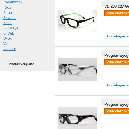
Rodenstock
VD 200-227 Gr
Roxy
Shoptic
Zum Warenko
Shwood
Smith
Swisseye
unDef.
|
Hinzufügen um
Uvex
Vaude
Versace
Progear Eyegu
Zum Warenko
Produktvergleich
|
Hinzufügen um
Progear Eyeg
Zum Warenko