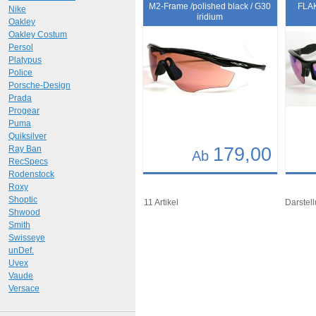
Art.-Nr.: 9272
Art.-N
M2-Frame /polished black / G30
FLAK
Nike
iridium
Oakley
Oakley Costum
Persol
Platypus
Police
Porsche-Design
Prada
Progear
Puma
Quiksilver
Ray Ban
179,00
Ab
RecSpecs
Rodenstock
Details
Det
Roxy
Shoptic
Art.-Nr.: 9894
Art.-N
11 Artikel
Darstell
Shwood
Smith
Swisseye
unDef.
Uvex
Vaude
Versace