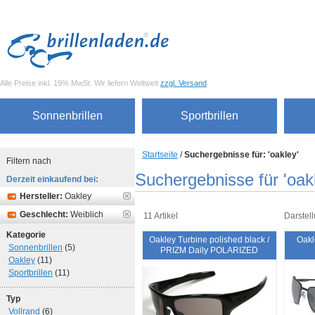
Alle Preise inkl. 19% MwSt. Wir liefern Weltweit
zzgl. Versand
Sonnenbrillen
Sportbrillen
Startseite
/
Suchergebnisse für: 'oakley'
Filtern nach
Suchergebnisse für 'oak
Derzeit einkaufend bei:
Hersteller:
Oakley
Geschlecht:
Weiblich
11 Artikel
Darstell
Kategorie
Oakley Turbine polished black /
Oakl
Sonnenbrillen
(5)
PRIZM Daily POLARIZED
Oakley
(11)
Sportbrillen
(11)
Typ
Vollrand
(6)