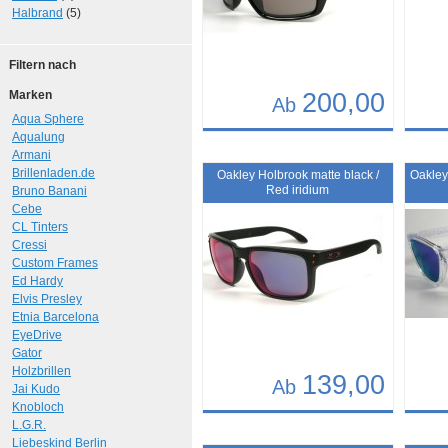
Halbrand
(5)
Filtern nach
Marken
200,00
Ab
Aqua Sphere
Aqualung
Details
Det
Armani
Art.-Nr.: 10261
Art.-N
Brillenladen.de
Oakley Holbrook matte black /
Oakley
Red iridium
Bruno Banani
Cebe
CL Tinters
Cressi
Custom Frames
Ed Hardy
Elvis Presley
Etnia Barcelona
EyeDrive
Gator
Holzbrillen
139,00
Ab
Jai Kudo
Knobloch
Details
Det
L.G.R.
Liebeskind Berlin