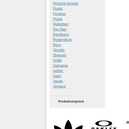
Porsche-Design
Prada
Progear
Puma
Quiksilver
Ray Ban
RecSpecs
Rodenstock
Roxy
Shoptic
Shwood
Smith
Swisseye
unDef.
Uvex
Vaude
Versace
Produktvergleich