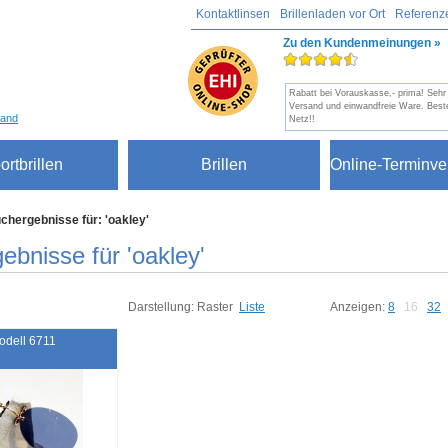
Kontaktlinsen
Brillenladen vor Ort
Referenz
Zu den Kundenmeinungen »
Rabatt bei Vorauskasse,- prima! Sehr 
Versand und einwandfreie Ware. Beste
sand
Netz!!
ortbrillen
Brillen
Online-Terminve
chergebnisse für: 'oakley'
ebnisse für 'oakley'
Darstellung:
Raster
Liste
Anzeigen:
8
16
32
odell 6711