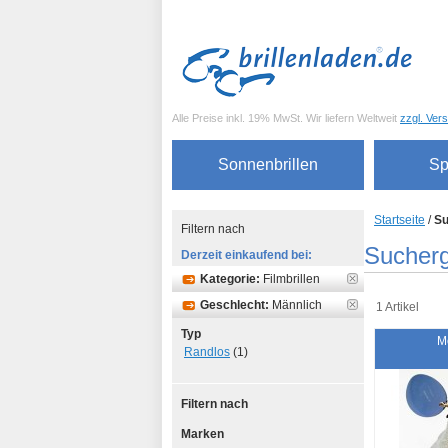
Alle Preise inkl. 19% MwSt. Wir liefern Weltweit
zzgl. Ver
Sonnenbrillen
Sp
Startseite
/
Su
Filtern nach
Sucherg
Derzeit einkaufend bei:
Kategorie:
Filmbrillen
Geschlecht:
Männlich
1 Artikel
Typ
M
Randlos
(1)
Filtern nach
Marken