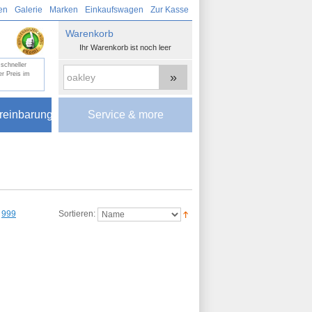
en
Galerie
Marken
Einkaufswagen
Zur Kasse
Warenkorb
Ihr Warenkorb ist noch leer
schneller
»
r Preis im
reinbarung
Service & more
999
Sortieren: