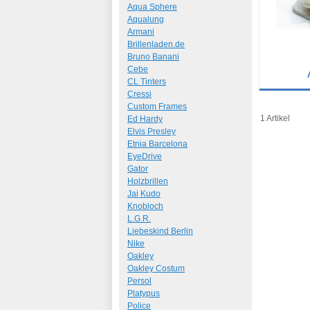
Aqua Sphere
Aqualung
Armani
Brillenladen.de
Bruno Banani
Cebe
CL Tinters
Cressi
Details
Custom Frames
Art.-Nr.: 67
1 Artikel
Ed Hardy
Elvis Presley
Etnia Barcelona
EyeDrive
Gator
Holzbrillen
Jai Kudo
Knobloch
L.G.R.
Liebeskind Berlin
Nike
Oakley
Oakley Costum
Persol
Platypus
Police