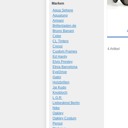
Marken
Aqua Sphere
Aqualung
Armani
Brillenladen.de
Bruno Banani
Cebe
Details
CL Tinters
Cressi
Art.-Nr.: 10
4 Artikel
Custom Frames
Ed Hardy
Elvis Presley
Etnia Barcelona
EyeDrive
Gator
Holzbrillen
Jai Kudo
Knobloch
L.G.R.
Liebeskind Berlin
Nike
Oakley
Oakley Costum
Persol