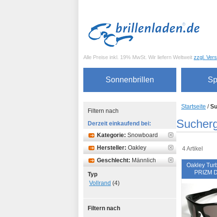
Alle Preise inkl. 19% MwSt. Wir liefern Weltweit
zzgl. Ver
Sonnenbrillen
Sp
Startseite
/
Su
Filtern nach
Sucherg
Derzeit einkaufend bei:
Kategorie:
Snowboard
Hersteller:
Oakley
4 Artikel
Geschlecht:
Männlich
Oakley Turb
PRIZM D
Typ
Vollrand
(4)
Filtern nach