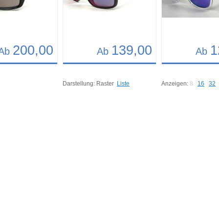
200,00
139,00
1
Ab
Ab
Ab
Details
Details
261
Art.-Nr.: 9272
Art.-Nr.: 9411
Darstellung:
Raster
Liste
Anzeigen:
8
16
32