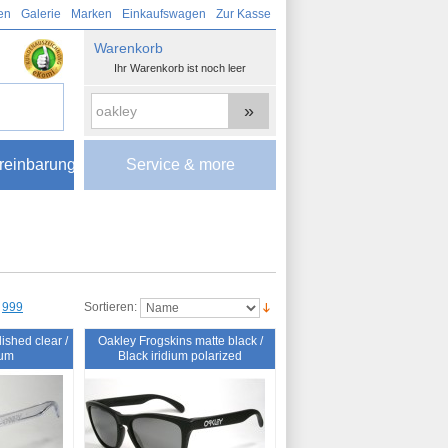
en
Galerie
Marken
Einkaufswagen
Zur Kasse
Warenkorb
Ihr Warenkorb ist noch leer
»
reinbarung
Service & more
999
Sortieren:
ished clear /
Oakley Frogskins matte black /
ium
Black iridium polarized