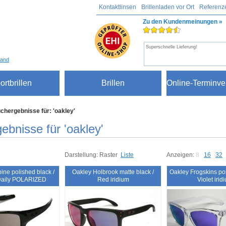
Kontaktlinsen
Brillenladen vor Ort
Referenz
Zu den Kundenmeinungen »
Superschnelle Lieferung!
sand
ortbrillen
Brillen
Online-Terminve
chergebnisse für: 'oakley'
ebnisse für 'oakley'
Darstellung:
Raster
Liste
Anzeigen:
8
16
32
ine polished black /
Oakley Holbrook matte black /
Oakley Frogskins pol
aily POLARIZED
Red iridium
Violet irid