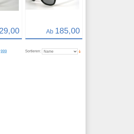
29,00
185,00
Ab
Details
Art.-Nr.: 9481
999
Sortieren: