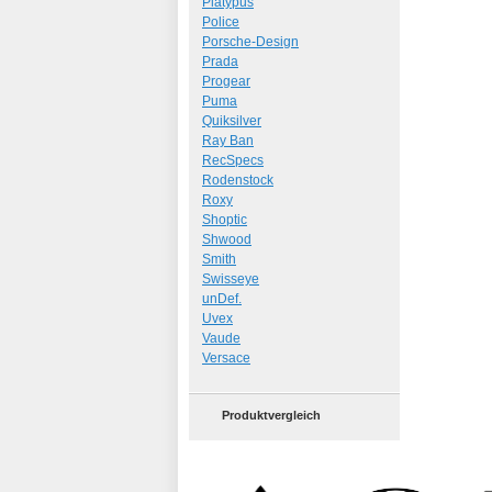
Platypus
Police
Porsche-Design
Prada
Progear
Puma
Quiksilver
Ray Ban
RecSpecs
Rodenstock
Roxy
Shoptic
Shwood
Smith
Swisseye
unDef.
Uvex
Vaude
Versace
Produktvergleich