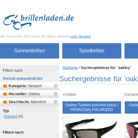
Alle Preise inkl. 19% MwSt. Wir liefern Weltweit
zzgl. Versand
Sonnenbrillen
Sportbrillen
Startseite
/
Suchergebnisse für: 'oakley'
Filtern nach
Suchergebnisse für 'oak
Derzeit einkaufend bei:
Kategorie:
Skisport
Hersteller:
Oakley
4 Artikel
Darstell
Geschlecht:
Männlich
Oakley Turbine polished black /
Oakle
PRIZM Daily POLARIZED
Typ
Vollrand
(4)
Filtern nach