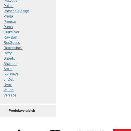
Platypus
Police
Porsche-Design
Prada
Progear
Puma
Quiksilver
Ray Ban
RecSpecs
Rodenstock
Roxy
Shoptic
Shwood
Smith
Swisseye
unDef.
Uvex
Vaude
Versace
Produktvergleich