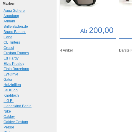
Marken
Aqua Sphere
Aqualung
Armani
Brillenladen.de
200,00
Ab
Bruno Banani
Cebe
Details
Det
CL Tinters
Cressi
Art.-Nr.: 10261
Art.-N
4 Artikel
Darstell
Custom Frames
Ed Hardy
Elvis Presley
Etnia Barcelona
EyeDrive
Gator
Holzbrillen
Jai Kudo
Knobloch
L.G.R.
Liebeskind Berlin
Nike
Oakley
Oakley Costum
Persol