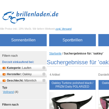
Alle Preise inkl. 19% MwSt. Wir liefern Weltweit
zzgl. Versand
Sonnenbrillen
Sportbrillen
Startseite
/
Suchergebnisse für: 'oakley'
Filtern nach
Suchergebnisse für 'oak
Derzeit einkaufend bei:
Kategorie:
Laufen
Hersteller:
Oakley
4 Artikel
Darstell
Geschlecht:
Männlich
Oakley Turbine polished black /
Oakle
PRIZM Daily POLARIZED
Typ
Vollrand
(4)
Filtern nach