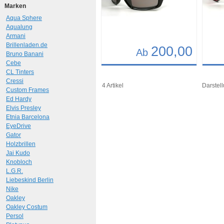
Marken
Aqua Sphere
Aqualung
Armani
Brillenladen.de
200,00
Ab
Bruno Banani
Cebe
Details
Det
CL Tinters
Cressi
Art.-Nr.: 10261
Art.-N
4 Artikel
Darstell
Custom Frames
Ed Hardy
Elvis Presley
Etnia Barcelona
EyeDrive
Gator
Holzbrillen
Jai Kudo
Knobloch
L.G.R.
Liebeskind Berlin
Nike
Oakley
Oakley Costum
Persol