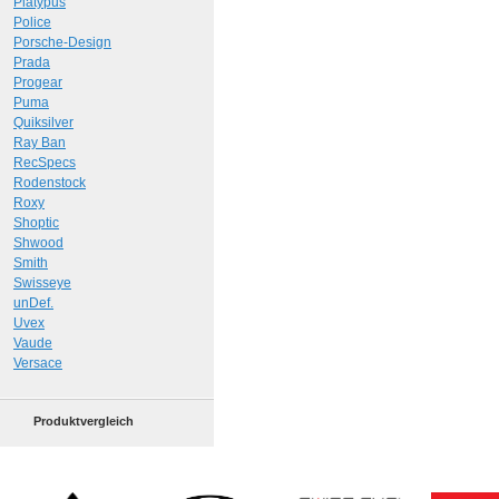
Platypus
Police
Porsche-Design
Prada
Progear
Puma
Quiksilver
Ray Ban
RecSpecs
Rodenstock
Roxy
Shoptic
Shwood
Smith
Swisseye
unDef.
Uvex
Vaude
Versace
Produktvergleich