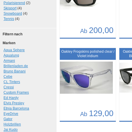
Polarisierend
(2)
Skisport
(4)
Snowboard
(4)
Tennis
(4)
200,00
Ab
Filtern nach
Details
Det
Marken
Art.-Nr.: 10261
Art.-N
Aqua Sphere
Oakley Frogskins polished clear /
Oakle
Aqualung
Violet iridium
B
Armani
Brillenladen.de
Bruno Banani
Cebe
CL Tinters
Cressi
Custom Frames
Ed Hardy
Elvis Presley
Etnia Barcelona
129,00
Ab
EyeDrive
Gator
Details
Det
Holzbrillen
Jai Kudo