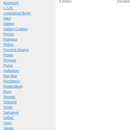
Art.-Nr.: 9411
Art.-N
6 Artikel
Darstell
Knobloch
L.G.R.
Liebeskind Berlin
Nike
Oakley
Oakley Costum
Persol
Platypus
Police
Porsche-Design
Prada
Progear
Puma
Quiksilver
Ray Ban
RecSpecs
Rodenstock
Roxy
Shoptic
Shwood
Smith
Swisseye
unDef.
Uvex
Vaude