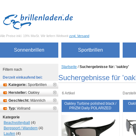
Alle Preise inkl. 19% MwSt. Wir liefern Weltweit
zzgl. Versand
Sonnenbrillen
Sportbrillen
Startseite
/
Suchergebnisse für: 'oakley'
Filtern nach
Suchergebnisse für 'oak
Derzeit einkaufend bei:
Kategorie:
Sportbrillen
Hersteller:
Oakley
6 Artikel
Darstell
Geschlecht:
Männlich
Oakley Turbine polished black /
Oakl
PRIZM Daily POLARIZED
Typ:
Vollrand
Kategorie
Beachvolleyball
(4)
Bergsport / Wandern
(4)
Laufen
(4)