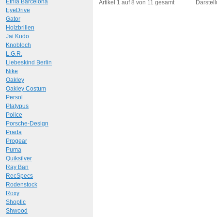
Art.-Nr.: 9411
Art.-N
Etnia Barcelona
Artikel 1 auf 8 von 11 gesamt
Darstell
EyeDrive
Gator
Holzbrillen
Jai Kudo
Knobloch
L.G.R.
Liebeskind Berlin
Nike
Oakley
Oakley Costum
Persol
Platypus
Police
Porsche-Design
Prada
Progear
Puma
Quiksilver
Ray Ban
RecSpecs
Rodenstock
Roxy
Shoptic
Shwood