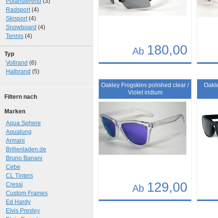
Polarisierend
(3)
Radsport
(4)
Skisport
(4)
Snowboard
(4)
Tennis
(4)
180,00
Ab
Typ
Vollrand
(6)
Details
Det
Halbrand
(5)
Art.-Nr.: 10374
Art.-N
Oakley Frogskins polished clear /
Oakle
Violet iridium
Filtern nach
Marken
Aqua Sphere
Aqualung
Armani
Brillenladen.de
Bruno Banani
Cebe
CL Tinters
129,00
Cressi
Ab
Custom Frames
Ed Hardy
Details
Det
Elvis Presley