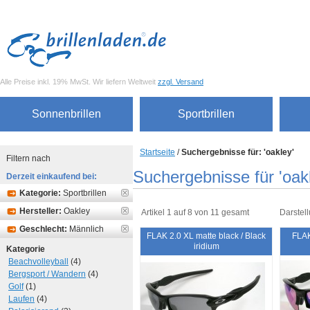
Alle Preise inkl. 19% MwSt. Wir liefern Weltweit
zzgl. Versand
Sonnenbrillen
Sportbrillen
Startseite
/
Suchergebnisse für: 'oakley'
Filtern nach
Suchergebnisse für 'oak
Derzeit einkaufend bei:
Kategorie:
Sportbrillen
Hersteller:
Oakley
Artikel 1 auf 8 von 11 gesamt
Darstell
Geschlecht:
Männlich
FLAK 2.0 XL matte black / Black
FLAK
iridium
Kategorie
Beachvolleyball
(4)
Bergsport / Wandern
(4)
Golf
(1)
Laufen
(4)