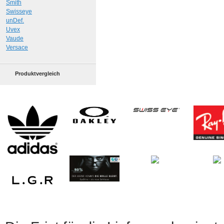
Smith
Swisseye
unDef.
Uvex
Vaude
Versace
Produktvergleich