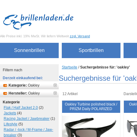
Alle Preise inkl. 19% MwSt. Wir liefern Weltweit
zzgl. Versand
Sonnenbrillen
Sportbrillen
Startseite
/
Suchergebnisse für: 'oakley'
Filtern nach
Suchergebnisse für 'oak
Derzeit einkaufend bei:
Kategorie:
Oakley
Hersteller:
Oakley
12 Artikel
Darstell
Kategorie
Oakley Turbine polished black /
Oakl
Flak / Half Jacket 2.0
(2)
PRIZM Daily POLARIZED
Jackets
(4)
Racing Jacket / Jawbreaker
(1)
Lifestyle
(5)
Radar / -lock / M-Frame / Jaw-
breaker
(3)