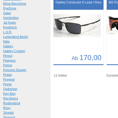
Art.-Nr.: 9272
Art.-N
Oakley Conductor 6 Lead / Grey
M2-Fr
Etnia Barcelona
EyeDrive
Gator
Holzbrillen
Jai Kudo
Knobloch
L.G.R.
Liebeskind Berlin
Nike
Oakley
Oakley Costum
170,00
Persol
Ab
Platypus
Police
Details
Det
Porsche-Design
Art.-Nr.: 10407
Art.-N
Prada
12 Artikel
Darstell
Progear
Puma
Quiksilver
Ray Ban
RecSpecs
Rodenstock
Roxy
Shoptic
Shwood