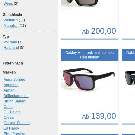
Wires
(2)
Geschlecht
Weiblich
(11)
Männlich
(11)
200,00
Ab
Typ
Details
Det
Vollrand
(7)
Halbrand
(5)
Art.-Nr.: 10261
Art.-N
Oakley Holbrook matte black /
Oakle
Red iridium
Filtern nach
Marken
Aqua Sphere
Aqualung
Armani
Brillenladen.de
Bruno Banani
Cebe
CL Tinters
139,00
Ab
Cressi
Custom Frames
Details
Det
Ed Hardy
Elvis Presley