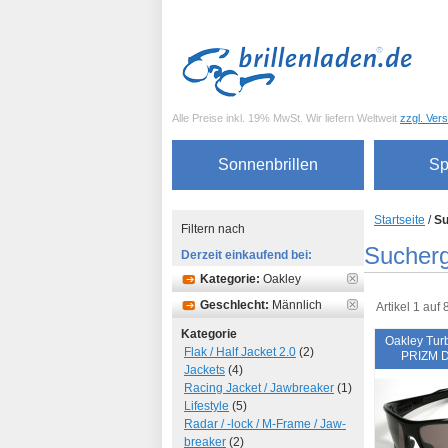
Alle Preise inkl. 19% MwSt. Wir liefern Weltweit
zzgl. Ver
Sonnenbrillen
Sp
Startseite
/
Su
Filtern nach
Sucherg
Derzeit einkaufend bei:
Kategorie:
Oakley
Geschlecht:
Männlich
Artikel 1 auf
Kategorie
Oakley Turb
Flak / Half Jacket 2.0
(2)
PRIZM D
Jackets
(4)
Racing Jacket / Jawbreaker
(1)
Lifestyle
(5)
Radar / -lock / M-Frame / Jaw-
breaker
(2)