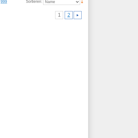
Art.-Nr.: 9481
999
Sortieren:
1
2