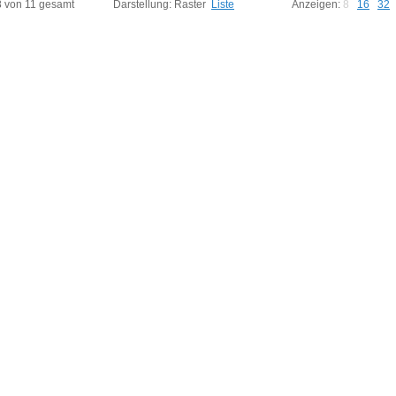
72
Art.-Nr.: 8585
Art.-Nr.: 9411
 8 von 11 gesamt
Darstellung:
Raster
Liste
Anzeigen:
8
16
32