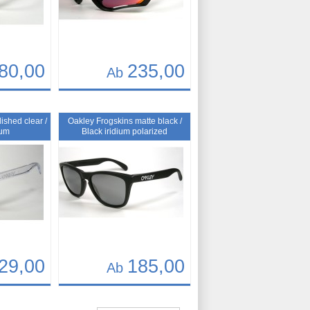
80,00
235,00
Ab
Details
Art.-Nr.: 10414
ished clear /
Oakley Frogskins matte black /
ium
Black iridium polarized
29,00
185,00
Ab
Details