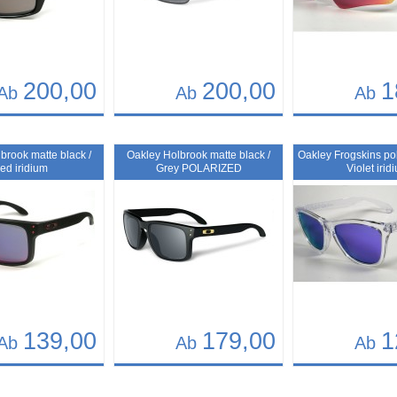
200,00
200,00
1
Ab
Ab
Ab
Details
Details
261
Art.-Nr.: 10669
Art.-Nr.: 10371
brook matte black /
Oakley Holbrook matte black /
Oakley Frogskins pol
ed iridium
Grey POLARIZED
Violet irid
139,00
179,00
1
Ab
Ab
Ab
Details
Details