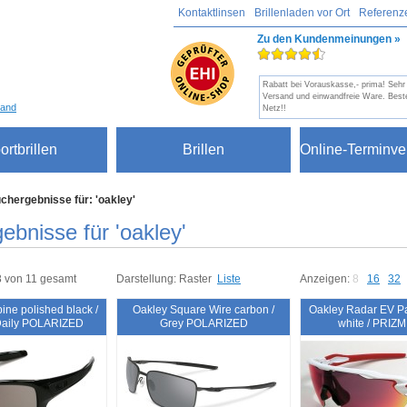
Kontaktlinsen
Brillenladen vor Ort
Referenz
Zu den Kundenmeinungen »
Rabatt bei Vorauskasse,- prima! Sehr 
Versand und einwandfreie Ware. Beste
sand
Netz!!
ortbrillen
Brillen
Online-Terminve
chergebnisse für: 'oakley'
ebnisse für 'oakley'
 8 von 11 gesamt
Darstellung:
Raster
Liste
Anzeigen:
8
16
32
ine polished black /
Oakley Square Wire carbon /
Oakley Radar EV Pa
aily POLARIZED
Grey POLARIZED
white / PRIZ