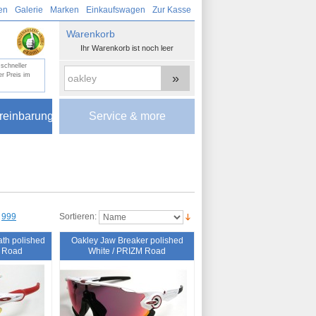
en
Galerie
Marken
Einkaufswagen
Zur Kasse
Warenkorb
Ihr Warenkorb ist noch leer
schneller
»
r Preis im
reinbarung
Service & more
999
Sortieren:
th polished
Oakley Jaw Breaker polished
M Road
White / PRIZM Road