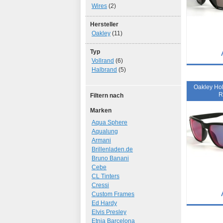
Wires
(2)
Hersteller
Oakley
(11)
Typ
Vollrand
(6)
Details
Halbrand
(5)
Art.-Nr.: 10
Oakley Hol
R
Filtern nach
Marken
Aqua Sphere
Aqualung
Armani
Brillenladen.de
Bruno Banani
Cebe
CL Tinters
Cressi
Custom Frames
Ed Hardy
Details
Elvis Presley
Etnia Barcelona