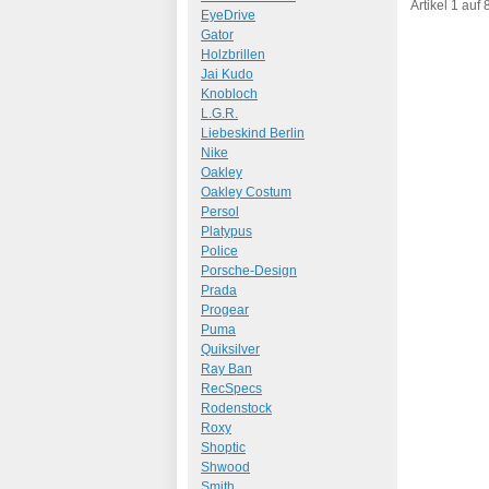
Art.-Nr.: 92
Artikel 1 auf
EyeDrive
Gator
Holzbrillen
Jai Kudo
Knobloch
L.G.R.
Liebeskind Berlin
Nike
Oakley
Oakley Costum
Persol
Platypus
Police
Porsche-Design
Prada
Progear
Puma
Quiksilver
Ray Ban
RecSpecs
Rodenstock
Roxy
Shoptic
Shwood
Smith